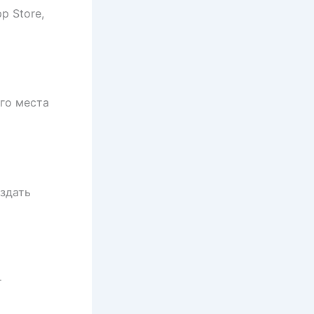
p Store,
го места
здать
т