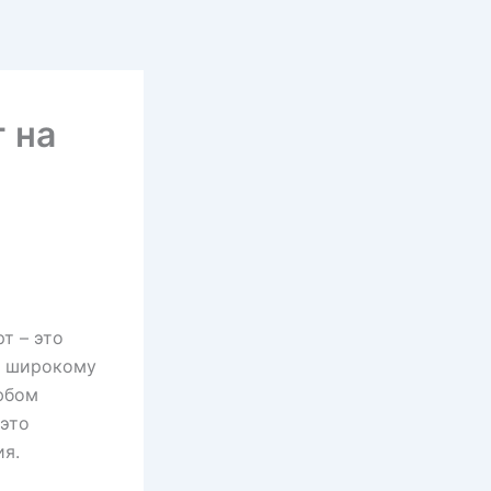
 на
т – это
к широкому
юбом
 это
ия.