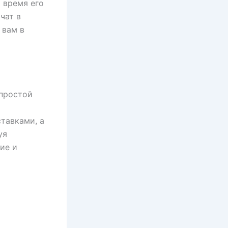
 время его
чат в
 вам в
 простой
тавками, а
уя
ие и