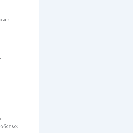
лько
м
.
я
добство: