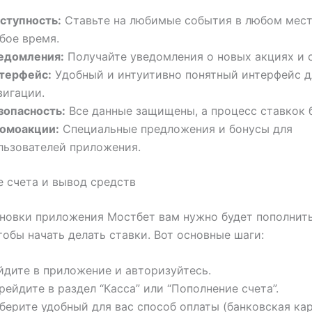
ступность:
Ставьте на любимые события в любом мест
бое время.
едомления:
Получайте уведомления о новых акциях и 
терфейс:
Удобный и интуитивно понятный интерфейс д
вигации.
зопасность:
Все данные защищены, а процесс ставкок 
омоакции:
Специальные предложения и бонусы для
льзователей приложения.
 счета и вывод средств
новки приложения Мостбет вам нужно будет пополнить
чтобы начать делать ставки. Вот основные шаги:
йдите в приложение и авторизуйтесь.
рейдите в раздел “Касса” или “Пополнение счета”.
берите удобный для вас способ оплаты (банковская кар