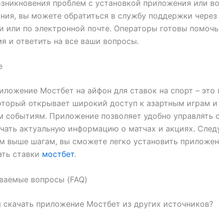
озникновения проблем с установкой приложения или во
ния, вы можете обратиться в службу поддержки через 
 или по электронной почте. Операторы готовы помочь
я и ответить на все ваши вопросы.
е
иложение Мостбет на айфон для ставок на спорт – это
оторый открывает широкий доступ к азартным играм и
 событиям. Приложение позволяет удобно управлять с
чать актуальную информацию о матчах и акциях. След
 выше шагам, вы сможете легко установить приложен
ать ставки
мостбет
.
ваемые вопросы (FAQ)
 я скачать приложение Мостбет из других источников?