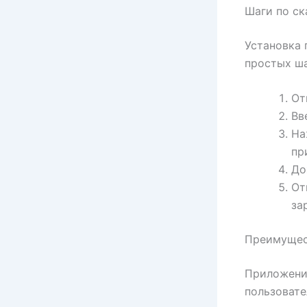
Шаги по с
Установка 
простых ша
От
Вв
На
пр
До
От
за
Преимущес
Приложени
пользовате