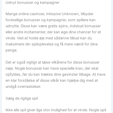
Udnyt bonusser og kampagner
Mange online casinoer, inklusive Unknown, tilbyder
forskellige bonusser og kampagner, som spillere kan
udnytte. Disse kan være gratis spins, indskud bonusser
eller andre incitamenter, der kan øge dine chancer for at
vinde. Ved at holde øje med sådanne tilbud kan du
maksimere din spiloplevelse og få mere værdi for dine
penge.
Det er også vigtigt at læse vilkårene for disse bonusser
nøje. Nogle bonusser kan have specielle krav, der skal
opfyldes, før du kan trække dine gevinster tilbage. At have
en klar forståelse af disse vilkår kan hjælpe dig med at
undgå overraskelser.
Vælg de rigtige spil
Ikke alle spil giver lige stor mulighed for at vinde. Nogle spil