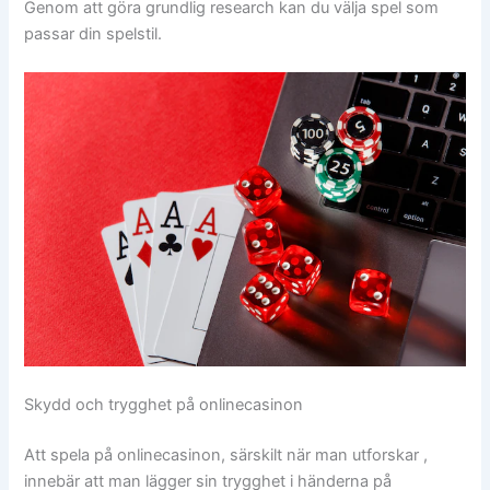
Genom att göra grundlig research kan du välja spel som
passar din spelstil.
Skydd och trygghet på onlinecasinon
Att spela på onlinecasinon, särskilt när man utforskar ,
innebär att man lägger sin trygghet i händerna på