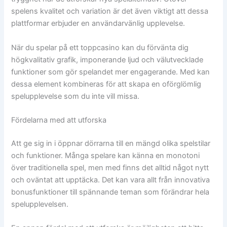
spelens kvalitet och variation är det även viktigt att dessa
plattformar erbjuder en användarvänlig upplevelse.
När du spelar på ett toppcasino kan du förvänta dig
högkvalitativ grafik, imponerande ljud och välutvecklade
funktioner som gör spelandet mer engagerande. Med kan
dessa element kombineras för att skapa en oförglömlig
spelupplevelse som du inte vill missa.
Fördelarna med att utforska
Att ge sig in i öppnar dörrarna till en mängd olika spelstilar
och funktioner. Många spelare kan känna en monotoni
över traditionella spel, men med finns det alltid något nytt
och oväntat att upptäcka. Det kan vara allt från innovativa
bonusfunktioner till spännande teman som förändrar hela
spelupplevelsen.