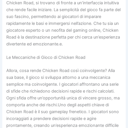
Chicken Road, si trovano di fronte a un’interfaccia intuitiva
che rende facile iniziare. La semplicità del gioco fa parte del
suo fascino, permettendo ai giocatori di imparare
rapidamente le basi e immergersi nell’azione. Che tu sia un
giocatore esperto o un neofita del gaming online, Chicken
Road è la destinazione perfetta per chi cerca un’esperienza
divertente ed emozionante.e.
Le Meccaniche di Gioco di Chicken Road
Allora, cosa rende Chicken Road così coinvolgente? Alla
sua base, il gioco si sviluppa attorno a una meccanica
semplice ma coinvolgente. I giocatori affrontano una serie
di sfide che richiedono decisioni rapide e rischi calcolati.
Ogni sfida offre un’opportunità unica di vincere grosso, ma
comporta anche dei rischi.Uno degli aspetti chiave di
Chicken Road è il suo gameplay frenetico. I giocatori sono
incoraggiati a prendere decisioni rapide e agire
prontamente, creando un’esperienza emozionante difficile