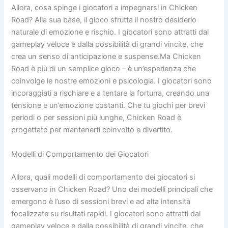
Allora, cosa spinge i giocatori a impegnarsi in Chicken
Road? Alla sua base, il gioco sfrutta il nostro desiderio
naturale di emozione e rischio. I giocatori sono attratti dal
gameplay veloce e dalla possibilità di grandi vincite, che
crea un senso di anticipazione e suspense.Ma Chicken
Road è più di un semplice gioco – è un’esperienza che
coinvolge le nostre emozioni e psicologia. I giocatori sono
incoraggiati a rischiare e a tentare la fortuna, creando una
tensione e un’emozione costanti. Che tu giochi per brevi
periodi o per sessioni più lunghe, Chicken Road è
progettato per mantenerti coinvolto e divertito.
Modelli di Comportamento dei Giocatori
Allora, quali modelli di comportamento dei giocatori si
osservano in Chicken Road? Uno dei modelli principali che
emergono è l’uso di sessioni brevi e ad alta intensità
focalizzate su risultati rapidi. I giocatori sono attratti dal
gameplay veloce e dalla possibilità di grandi vincite, che