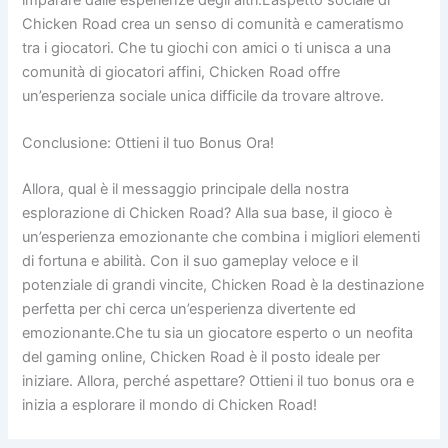
Chicken Road crea un senso di comunità e cameratismo
tra i giocatori. Che tu giochi con amici o ti unisca a una
comunità di giocatori affini, Chicken Road offre
un’esperienza sociale unica difficile da trovare altrove.
Conclusione: Ottieni il tuo Bonus Ora!
Allora, qual è il messaggio principale della nostra
esplorazione di Chicken Road? Alla sua base, il gioco è
un’esperienza emozionante che combina i migliori elementi
di fortuna e abilità. Con il suo gameplay veloce e il
potenziale di grandi vincite, Chicken Road è la destinazione
perfetta per chi cerca un’esperienza divertente ed
emozionante.Che tu sia un giocatore esperto o un neofita
del gaming online, Chicken Road è il posto ideale per
iniziare. Allora, perché aspettare? Ottieni il tuo bonus ora e
inizia a esplorare il mondo di Chicken Road!