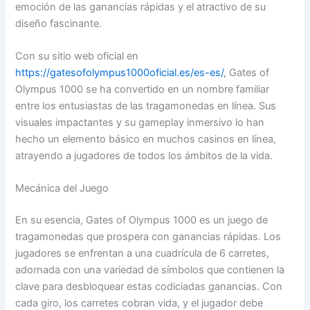
emoción de las ganancias rápidas y el atractivo de su
diseño fascinante.
Con su sitio web oficial en
https://gatesofolympus1000oficial.es/es-es/
, Gates of
Olympus 1000 se ha convertido en un nombre familiar
entre los entusiastas de las tragamonedas en línea. Sus
visuales impactantes y su gameplay inmersivo lo han
hecho un elemento básico en muchos casinos en línea,
atrayendo a jugadores de todos los ámbitos de la vida.
Mecánica del Juego
En su esencia, Gates of Olympus 1000 es un juego de
tragamonedas que prospera con ganancias rápidas. Los
jugadores se enfrentan a una cuadrícula de 6 carretes,
adornada con una variedad de símbolos que contienen la
clave para desbloquear estas codiciadas ganancias. Con
cada giro, los carretes cobran vida, y el jugador debe