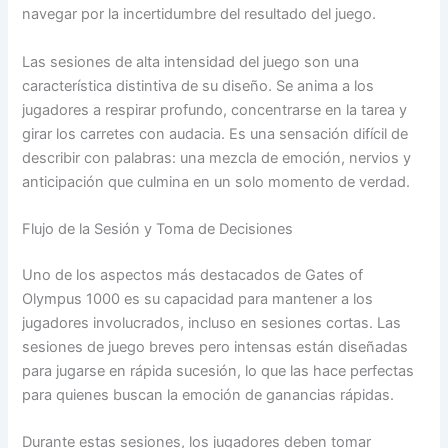
navegar por la incertidumbre del resultado del juego.
Las sesiones de alta intensidad del juego son una
característica distintiva de su diseño. Se anima a los
jugadores a respirar profundo, concentrarse en la tarea y
girar los carretes con audacia. Es una sensación difícil de
describir con palabras: una mezcla de emoción, nervios y
anticipación que culmina en un solo momento de verdad.
Flujo de la Sesión y Toma de Decisiones
Uno de los aspectos más destacados de Gates of
Olympus 1000 es su capacidad para mantener a los
jugadores involucrados, incluso en sesiones cortas. Las
sesiones de juego breves pero intensas están diseñadas
para jugarse en rápida sucesión, lo que las hace perfectas
para quienes buscan la emoción de ganancias rápidas.
Durante estas sesiones, los jugadores deben tomar