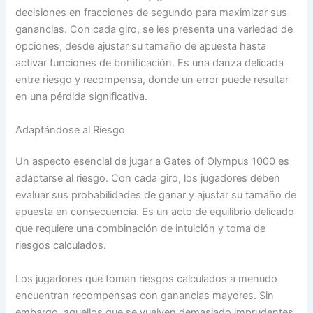
decisiones en fracciones de segundo para maximizar sus
ganancias. Con cada giro, se les presenta una variedad de
opciones, desde ajustar su tamaño de apuesta hasta
activar funciones de bonificación. Es una danza delicada
entre riesgo y recompensa, donde un error puede resultar
en una pérdida significativa.
Adaptándose al Riesgo
Un aspecto esencial de jugar a Gates of Olympus 1000 es
adaptarse al riesgo. Con cada giro, los jugadores deben
evaluar sus probabilidades de ganar y ajustar su tamaño de
apuesta en consecuencia. Es un acto de equilibrio delicado
que requiere una combinación de intuición y toma de
riesgos calculados.
Los jugadores que toman riesgos calculados a menudo
encuentran recompensas con ganancias mayores. Sin
embargo, aquellos que se vuelven demasiado imprudentes