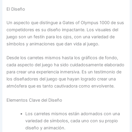
El Diseño
Un aspecto que distingue a Gates of Olympus 1000 de sus
competidores es su diseño impactante. Los visuales del
juego son un festín para los ojos, con una variedad de
símbolos y animaciones que dan vida al juego.
Desde los carretes mismos hasta los gráficos de fondo,
cada aspecto del juego ha sido cuidadosamente elaborado
para crear una experiencia inmersiva. Es un testimonio de
los diseñadores del juego que hayan logrado crear una
atmósfera que es tanto cautivadora como envolvente.
Elementos Clave del Diseño
Los carretes mismos están adornados con una
variedad de símbolos, cada uno con su propio
diseño y animación.