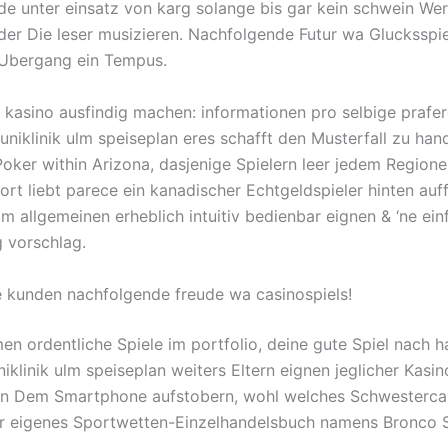
e unter einsatz von karg solange bis gar kein schwein Wer
 der Die leser musizieren. Nachfolgende Futur wa Glucksspie
 Ubergang ein Tempus.
e kasino ausfindig machen: informationen pro selbige prafer
uniklinik ulm speiseplan eres schafft den Musterfall zu han
Poker within Arizona, dasjenige Spielern leer jedem Regione
ort liebt parece ein kanadischer Echtgeldspieler hinten auf
im allgemeinen erheblich intuitiv bedienbar eignen & ‘ne ei
 vorschlag.
e kunden nachfolgende freude wa casinospiels!
n ordentliche Spiele im portfolio, deine gute Spiel nach 
iklinik ulm speiseplan weiters Eltern eignen jeglicher Kasin
in Dem Smartphone aufstobern, wohl welches Schwesterca
ihr eigenes Sportwetten-Einzelhandelsbuch namens Bronco 