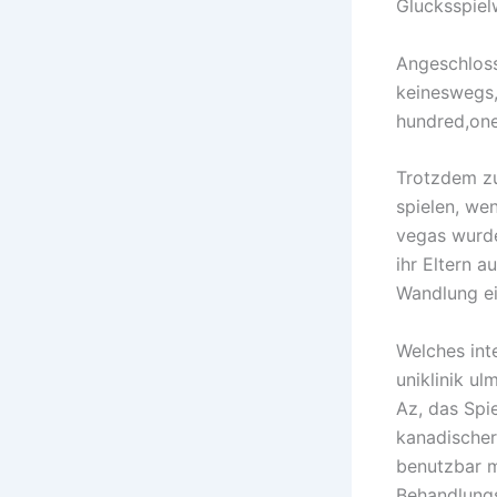
Glucksspiel
Angeschloss
keineswegs,
hundred,one
Trotzdem zu
spielen, we
vegas wurde
ihr Eltern 
Wandlung ei
Welches int
uniklinik ul
Az, das Spie
kanadischer 
benutzbar m
Behandlungs