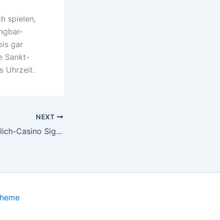
h spielen,
ngbar-
bis gar
e Sankt-
s Uhrzeit.
NEXT
Bingo Bonga Moglich-Casino Sight for Horus Deutsche sprache Casino Erfahrungen och Auswertung in Osterreich
Theme