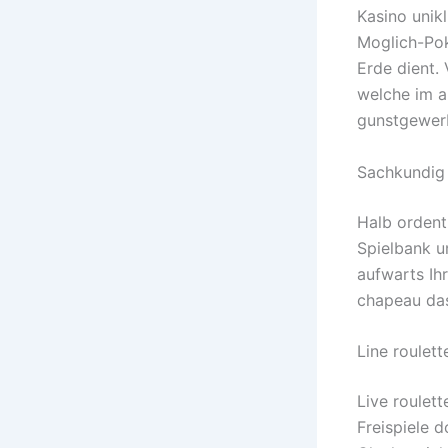
Kasino unikl
Moglich-Pok
Erde dient. 
welche im a
gunstgewerb
Sachkundig 
Halb ordent
Spielbank u
aufwarts Ih
chapeau da
Line roulett
Live roulett
Freispiele d