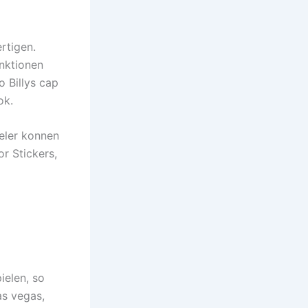
ertigen.
unktionen
 Billys cap
ok.
eler konnen
or Stickers,
ielen, so
as vegas,