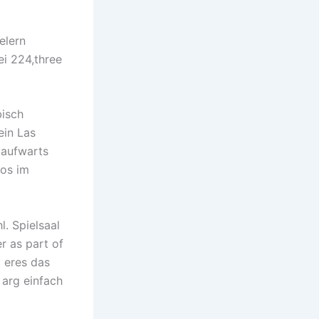
elern
i 224,three
bisch
ein Las
 aufwarts
nos im
l. Spielsaal
er as part of
t eres das
 arg einfach