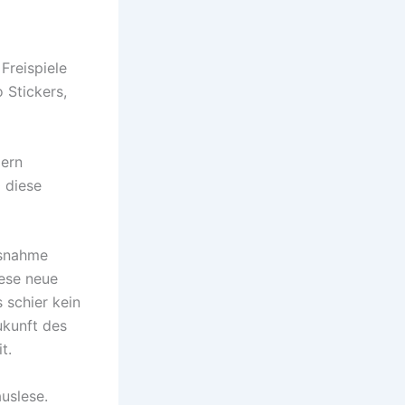
 Freispiele
 Stickers,
lern
 diese
usnahme
iese neue
s schier kein
ukunft des
t.
uslese.