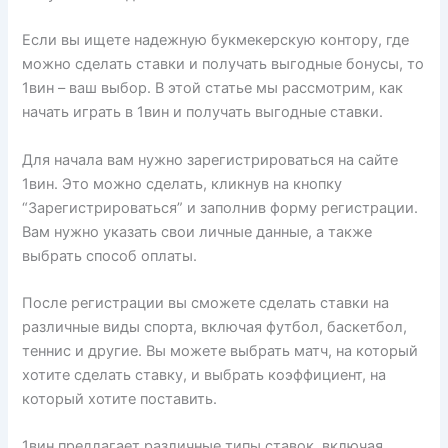
Если вы ищете надежную букмекерскую контору, где
можно сделать ставки и получать выгодные бонусы, то
1вин – ваш выбор. В этой статье мы рассмотрим, как
начать играть в 1вин и получать выгодные ставки.
Для начала вам нужно зарегистрироваться на сайте
1вин. Это можно сделать, кликнув на кнопку
“Зарегистрироваться” и заполнив форму регистрации.
Вам нужно указать свои личные данные, а также
выбрать способ оплаты.
После регистрации вы сможете сделать ставки на
различные виды спорта, включая футбол, баскетбол,
теннис и другие. Вы можете выбрать матч, на который
хотите сделать ставку, и выбрать коэффициент, на
который хотите поставить.
1вин предлагает различные типы ставок, включая