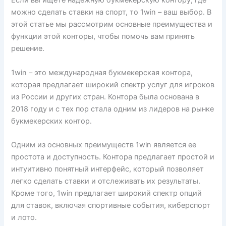
Если вы ищете надежную букмекерскую контору, где
можно сделать ставки на спорт, то 1win – ваш выбор. В
этой статье мы рассмотрим основные преимущества и
функции этой конторы, чтобы помочь вам принять
решение.
1win – это международная букмекерская контора,
которая предлагает широкий спектр услуг для игроков
из России и других стран. Контора была основана в
2018 году и с тех пор стала одним из лидеров на рынке
букмекерских контор.
Одним из основных преимуществ 1win является ее
простота и доступность. Контора предлагает простой и
интуитивно понятный интерфейс, который позволяет
легко сделать ставки и отслеживать их результаты.
Кроме того, 1win предлагает широкий спектр опций
для ставок, включая спортивные события, киберспорт
и лото.