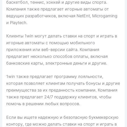
баскетбол, теннис, хоккей и другие виды спорта.
Компания также предлагает игорные автоматы от
ведущих разработчиков, включая NetEnt, Microgaming
и Playtech.
Клиенты 1win могут делать ставки на спорт и играть в
игорные автоматы с помощью мобильного
приложения или веб-версии сайта. Компания
предлагает несколько способов оплаты, включая
банковские карты, электронные деньги и другие.
1win также предлагает программу лояльности,
которая позволяет клиентам получать бонусы и другие
преимущества за их преданность компании. Компания
также предлагает 24/7 поддержку клиентов, чтобы
помочь в решении любых вопросов.
Если вы ищете надежную и безопасную букмекерскую
контору, где можно делать ставки на спорт и играть в