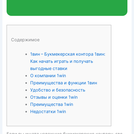
Содержимое
1вин – Букмекерская контора 1вин:
Как начать играть и получать
выгодные ставки
О компании 1win
Преимущества и функции 1вин
Удобство и безопасность
Отзывы и оценки 1win
Преимущества 1win
Недостатки 1win