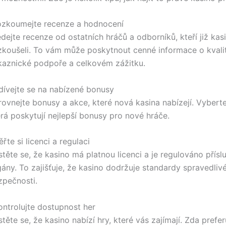
ozkoumejte recenze a hodnocení
dejte recenze od ostatních hráčů a odborníků, kteří již kas
zkoušeli. To vám může poskytnout cenné informace o kvalit
kaznické podpoře a celkovém zážitku.
dívejte se na nabízené bonusy
ovnejte bonusy a akce, které nová kasina nabízejí. Vyberte
rá poskytují nejlepší bonusy pro nové hráče.
řte si licenci a regulaci
stěte se, že kasino má platnou licenci a je regulováno přís
ány. To zajišťuje, že kasino dodržuje standardy spravedliv
zpečnosti.
ontrolujte dostupnost her
stěte se, že kasino nabízí hry, které vás zajímají. Zda prefer