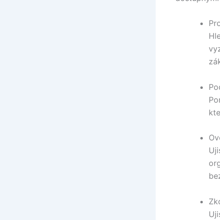
Pr
Hle
vy
zá
Po
Por
kte
Ově
Uji
org
be
Zk
Uji