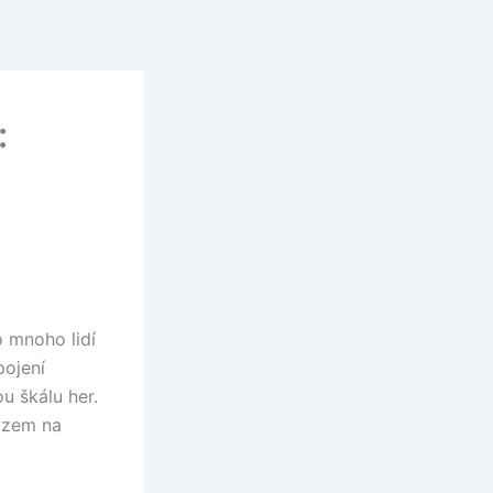
:
o mnoho lidí
pojení
ou škálu her.
razem na