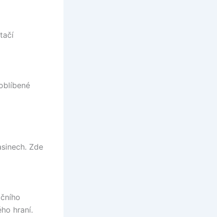
tačí
 oblíbené
asinech. Zde
ačního
ho hraní.