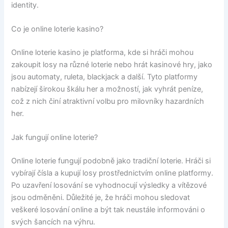
identity.
Co je online loterie kasino?
Online loterie kasino je platforma, kde si hráči mohou
zakoupit losy na různé loterie nebo hrát kasinové hry, jako
jsou automaty, ruleta, blackjack a další. Tyto platformy
nabízejí širokou škálu her a možností, jak vyhrát peníze,
což z nich činí atraktivní volbu pro milovníky hazardních
her.
Jak fungují online loterie?
Online loterie fungují podobně jako tradiční loterie. Hráči si
vybírají čísla a kupují losy prostřednictvím online platformy.
Po uzavření losování se vyhodnocují výsledky a vítězové
jsou odměněni. Důležité je, že hráči mohou sledovat
veškeré losování online a být tak neustále informováni o
svých šancích na výhru.