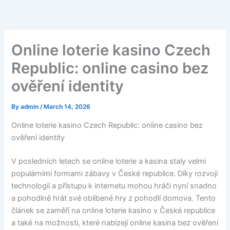
Skip
to
content
Online loterie kasino Czech
Republic: online casino bez
ověření identity
By
admin
/
March 14, 2026
Online loterie kasino Czech Republic: online casino bez
ověření identity
V posledních letech se online loterie a kasina staly velmi
populárními formami zábavy v České republice. Díky rozvoji
technologií a přístupu k internetu mohou hráči nyní snadno
a pohodlně hrát své oblíbené hry z pohodlí domova. Tento
článek se zaměří na online loterie kasino v České republice
a také na možnosti, které nabízejí online kasina bez ověření