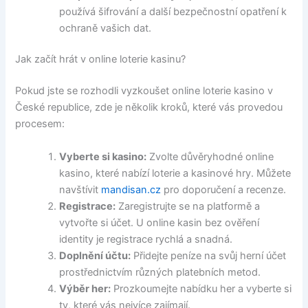
používá šifrování a další bezpečnostní opatření k
ochraně vašich dat.
Jak začít hrát v online loterie kasinu?
Pokud jste se rozhodli vyzkoušet online loterie kasino v
České republice, zde je několik kroků, které vás provedou
procesem:
Vyberte si kasino:
Zvolte důvěryhodné online
kasino, které nabízí loterie a kasinové hry. Můžete
navštívit
mandisan.cz
pro doporučení a recenze.
Registrace:
Zaregistrujte se na platformě a
vytvořte si účet. U online kasin bez ověření
identity je registrace rychlá a snadná.
Doplnění účtu:
Přidejte peníze na svůj herní účet
prostřednictvím různých platebních metod.
Výběr her:
Prozkoumejte nabídku her a vyberte si
ty, které vás nejvíce zajímají.