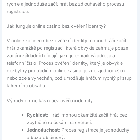
rychle a jednoduše začít hrát bez zdlouhavého procesu
registrace.
Jak funguje online casino bez ověření identity?
V online kasinech bez ověření identity mohou hráči začít
hrát okamžitě po registraci, která obvykle zahrnuje pouze
zadání základních údajů, jako je e-mailová adresa a
telefonní číslo. Proces ověření identity, který je obvykle
nezbytný pro tradiční online kasina, je zde zjednodušen
nebo zcela vynechán, což umožňuje hráčům rychlý přístup
k hernímu obsahu.
Výhody online kasin bez ověření identity
Rychlost:
Hráči mohou okamžitě začít hrát bez
zbytečného čekání na ověření.
Jednoduchost:
Proces registrace je jednoduchý
a bezproblémový.