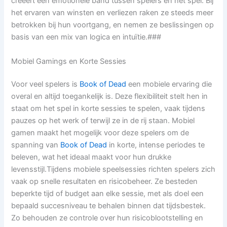
creëert een emotionele band tussen spelers en het spel. Bij
het ervaren van winsten en verliezen raken ze steeds meer
betrokken bij hun voortgang, en nemen ze beslissingen op
basis van een mix van logica en intuïtie.###
Mobiel Gamings en Korte Sessies
Voor veel spelers is
Book of Dead
een mobiele ervaring die
overal en altijd toegankelijk is. Deze flexibiliteit stelt hen in
staat om het spel in korte sessies te spelen, vaak tijdens
pauzes op het werk of terwijl ze in de rij staan. Mobiel
gamen maakt het mogelijk voor deze spelers om de
spanning van
Book of Dead
in korte, intense periodes te
beleven, wat het ideaal maakt voor hun drukke
levensstijl.Tijdens mobiele speelsessies richten spelers zich
vaak op snelle resultaten en risicobeheer. Ze besteden
beperkte tijd of budget aan elke sessie, met als doel een
bepaald succesniveau te behalen binnen dat tijdsbestek.
Zo behouden ze controle over hun risicoblootstelling en