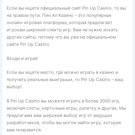
Если вы ищете официальный сайт Pin Up Casino, то вы
на правом пути. Пин Ап Казино – это популярная
онлайн-игровая платформа, которая предлагает
игрокам широкий спектр игр. Вам не нужно искать
другие сайты, потому что вы уже на официальном
сайте Pin Up Casino.
Входи и играй
Если вы ищете место, где можно играть в казино и
получать реальные выигрыши, то Pin Up Casino – ваш
выбор!
В Pin Up Casino вы можете играть в более 3000 игр,
включая слоты, карточные игры, рулетку и другие. Мы
предлагаем вам широкий выбор игр от ведущих
разработчиков, чтобы вы могли найти игру, которая
вам понравится.