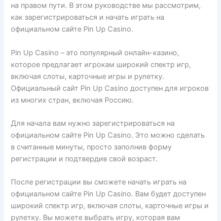
на правом пути. В этом руководстве мы рассмотрим,
как зарегистрироваться и начать играть на
официальном сайте Pin Up Casino.
Pin Up Casino – это популярный онлайн-казино,
которое предлагает игрокам широкий спектр игр,
включая слоты, карточные игры и рулетку.
Официальный сайт Pin Up Casino доступен для игроков
из многих стран, включая Россию.
Для начала вам нужно зарегистрироваться на
официальном сайте Pin Up Casino. Это можно сделать
в считанные минуты, просто заполнив форму
регистрации и подтвердив свой возраст.
После регистрации вы сможете начать играть на
официальном сайте Pin Up Casino. Вам будет доступен
широкий спектр игр, включая слоты, карточные игры и
рулетку. Вы можете выбрать игру, которая вам