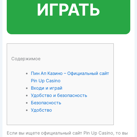
ИГРАТЬ
Содержимое
Пин Ап Казино – Официальный сайт
Pin Up Casino
Входи и играй
Удобство и безопасность
Безопасность
Удобство
Если вы ищете официальный сайт Pin Up Casino, то вы