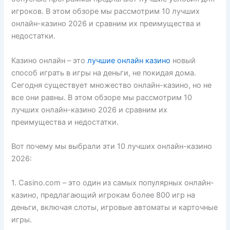
игроков. В этом обзоре мы рассмотрим 10 лучших
онлайн-казино 2026 и сравним их преимущества и
недостатки.
Казино онлайн – это
лучшие онлайн казино
новый
способ играть в игры на деньги, не покидая дома.
Сегодня существует множество онлайн-казино, но не
все они равны. В этом обзоре мы рассмотрим 10
лучших онлайн-казино 2026 и сравним их
преимущества и недостатки.
Вот почему мы выбрали эти 10 лучших онлайн-казино
2026:
1. Casino.com – это один из самых популярных онлайн-
казино, предлагающий игрокам более 800 игр на
деньги, включая слоты, игровые автоматы и карточные
игры.