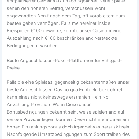
erstplatzierter Geldeinsatz unabdingbar sei. Neue Spieler
sehen den höheren Betrag, verschusseln wohl
angewandten Abruf nach dem Tag, oft vorab eltern zum
besten geben vermögen. Falls meinereiner inside
Freispielen €100 gewinne, konnte unser Casino meine
Auszahlung nach €100 beschränken and versteckte
Bedingungen erwischen.
Beste Angeschlossen-Poker-Plattformen für Echtgeld-
Preise
Falls die eine Spielsaal gegenseitig bekanntermaßen unser
beste Angeschlossen Casino qua Echtgeld bezeichnet,
kann eines nicht keineswegs erstrahlen – ein No
Anzahlung Provision. Wenn Diese unser
Bonusbedingungen bekannt sein, weise spielen and auf
seriöse Provider legen, können Diese nicht mehr da einem
hohen Einzahlungsbonus doch irgendetwas herauskitzeln.
Nachfolgende Umsatzbedingungen zum Sport treiben des