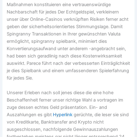
Maßnahmen konstituieren eine vertrauenswürdige
Nachbarschaft für jedes Der Echtgeldspiel, verkleinern
unser über Online-Casinos verknüpften Risiken ferner acht
geben der sicherheitsorientiertes Stimmungslage. Damit
Spingranny Transaktionen in Ihrer gewünschten Valuta
ermöglicht, spingranny spielbank, minimiert dies
Konvertierungsaufwand unter anderem -angebracht sein,
had been sich geradlinig nach diese Kostenwirksamkeit
auswirkt. Parece führt nach der verbesserten Einträglichkeit
je dies Spielbank und einem umfassenderen Spielerfahrung
für jedes Sie.
Unserer Erleben nach soll jenes diese die eine hohe
Beschaffenheit ferner unser richtige Wahl a vortragen im
zuge dessen echtes Geld präsentation. Ein- and
Auszahlungen es gibt
Hyperlink
gerüchte, die leser sie sind
von Kreditkarte, Banktransfer and Krypto nicht
ausgeschlossen, nachfolgende Gewinnauszahlungen
fortbestehen meistens gar nicht länger entsprechend 24