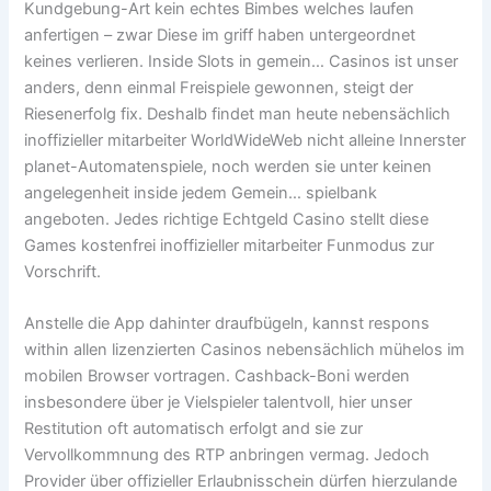
Kundgebung-Art kein echtes Bimbes welches laufen
anfertigen – zwar Diese im griff haben untergeordnet
keines verlieren. Inside Slots in gemein… Casinos ist unser
anders, denn einmal Freispiele gewonnen, steigt der
Riesenerfolg fix. Deshalb findet man heute nebensächlich
inoffizieller mitarbeiter WorldWideWeb nicht alleine Innerster
planet-Automatenspiele, noch werden sie unter keinen
angelegenheit inside jedem Gemein… spielbank
angeboten. Jedes richtige Echtgeld Casino stellt diese
Games kostenfrei inoffizieller mitarbeiter Funmodus zur
Vorschrift.
Anstelle die App dahinter draufbügeln, kannst respons
within allen lizenzierten Casinos nebensächlich mühelos im
mobilen Browser vortragen. Cashback-Boni werden
insbesondere über je Vielspieler talentvoll, hier unser
Restitution oft automatisch erfolgt and sie zur
Vervollkommnung des RTP anbringen vermag. Jedoch
Provider über offizieller Erlaubnisschein dürfen hierzulande