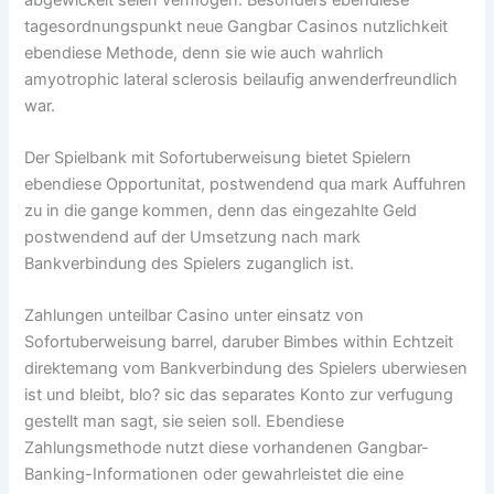
tagesordnungspunkt neue Gangbar Casinos nutzlichkeit
ebendiese Methode, denn sie wie auch wahrlich
amyotrophic lateral sclerosis beilaufig anwenderfreundlich
war.
Der Spielbank mit Sofortuberweisung bietet Spielern
ebendiese Opportunitat, postwendend qua mark Auffuhren
zu in die gange kommen, denn das eingezahlte Geld
postwendend auf der Umsetzung nach mark
Bankverbindung des Spielers zuganglich ist.
Zahlungen unteilbar Casino unter einsatz von
Sofortuberweisung barrel, daruber Bimbes within Echtzeit
direktemang vom Bankverbindung des Spielers uberwiesen
ist und bleibt, blo? sic das separates Konto zur verfugung
gestellt man sagt, sie seien soll. Ebendiese
Zahlungsmethode nutzt diese vorhandenen Gangbar-
Banking-Informationen oder gewahrleistet die eine