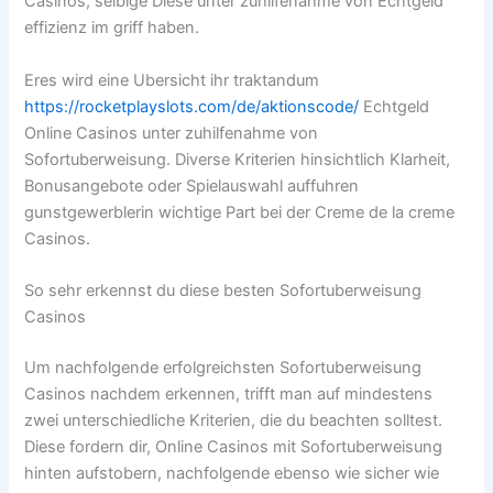
Casinos, selbige Diese unter zuhilfenahme von Echtgeld
effizienz im griff haben.
Eres wird eine Ubersicht ihr traktandum
https://rocketplayslots.com/de/aktionscode/
Echtgeld
Online Casinos unter zuhilfenahme von
Sofortuberweisung. Diverse Kriterien hinsichtlich Klarheit,
Bonusangebote oder Spielauswahl auffuhren
gunstgewerblerin wichtige Part bei der Creme de la creme
Casinos.
So sehr erkennst du diese besten Sofortuberweisung
Casinos
Um nachfolgende erfolgreichsten Sofortuberweisung
Casinos nachdem erkennen, trifft man auf mindestens
zwei unterschiedliche Kriterien, die du beachten solltest.
Diese fordern dir, Online Casinos mit Sofortuberweisung
hinten aufstobern, nachfolgende ebenso wie sicher wie