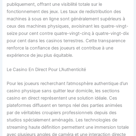
publiquement, offrant une visibilité totale sur le
fonctionnement des jeux. Les taux de redistribution des
machines à sous en ligne sont généralement supérieurs à
ceux des machines physiques, avoisinant les quatre-vingt-
seize pour cent contre quatre-vingt-cinq à quatre-vingt-dix
pour cent dans les casinos terrestres. Cette transparence
renforce la confiance des joueurs et contribue à une
expérience de jeu plus équitable.
Le Casino En Direct Pour L’Authenticité
Pour les joueurs recherchant l’atmosphère authentique d’un
casino physique sans quitter leur domicile, les sections
casino en direct représentent une solution idéale. Ces
plateformes diffusent en temps réel des parties animées
par de véritables croupiers professionnels depuis des
studios spécialement aménagés. Les technologies de
streaming haute définition permettent une immersion totale
avec plusieurs angles de caméra et une interaction directe