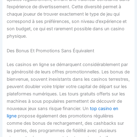
l’expérience de divertissement. Cette diversité permet à
chaque joueur de trouver exactement le type de jeu qui
correspond à ses préférences, son niveau d’expérience et
son budget, ce qui est rarement possible dans un casino
physique.
Des Bonus Et Promotions Sans Équivalent
Les casinos en ligne se démarquent considérablement par
la générosité de leurs offres promotionnelles. Les bonus de
bienvenue, souvent inexistants dans les casinos terrestres,
peuvent doubler voire tripler votre capital de départ sur les
plateformes numériques. Les tours gratuits offerts sur les
machines à sous populaires permettent de découvrir de
nouveaux jeux sans risque financier. Un
top casino en
ligne
propose également des promotions régulières
comme des bonus de rechargement, des cashbacks sur
les pertes, des programmes de fidélité avec plusieurs