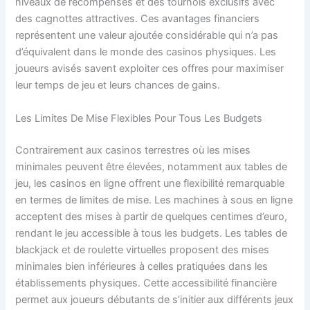
niveaux de récompenses et des tournois exclusifs avec
des cagnottes attractives. Ces avantages financiers
représentent une valeur ajoutée considérable qui n’a pas
d’équivalent dans le monde des casinos physiques. Les
joueurs avisés savent exploiter ces offres pour maximiser
leur temps de jeu et leurs chances de gains.
Les Limites De Mise Flexibles Pour Tous Les Budgets
Contrairement aux casinos terrestres où les mises
minimales peuvent être élevées, notamment aux tables de
jeu, les casinos en ligne offrent une flexibilité remarquable
en termes de limites de mise. Les machines à sous en ligne
acceptent des mises à partir de quelques centimes d’euro,
rendant le jeu accessible à tous les budgets. Les tables de
blackjack et de roulette virtuelles proposent des mises
minimales bien inférieures à celles pratiquées dans les
établissements physiques. Cette accessibilité financière
permet aux joueurs débutants de s’initier aux différents jeux