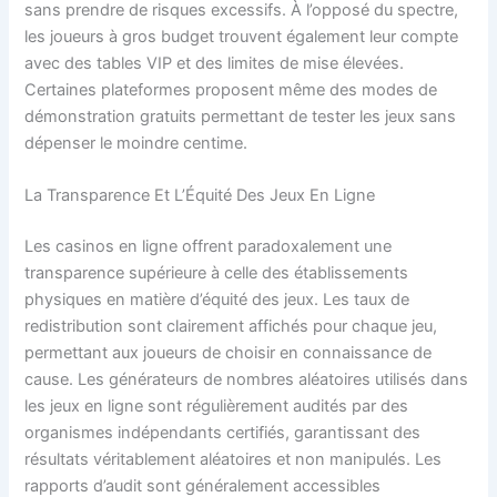
sans prendre de risques excessifs. À l’opposé du spectre,
les joueurs à gros budget trouvent également leur compte
avec des tables VIP et des limites de mise élevées.
Certaines plateformes proposent même des modes de
démonstration gratuits permettant de tester les jeux sans
dépenser le moindre centime.
La Transparence Et L’Équité Des Jeux En Ligne
Les casinos en ligne offrent paradoxalement une
transparence supérieure à celle des établissements
physiques en matière d’équité des jeux. Les taux de
redistribution sont clairement affichés pour chaque jeu,
permettant aux joueurs de choisir en connaissance de
cause. Les générateurs de nombres aléatoires utilisés dans
les jeux en ligne sont régulièrement audités par des
organismes indépendants certifiés, garantissant des
résultats véritablement aléatoires et non manipulés. Les
rapports d’audit sont généralement accessibles