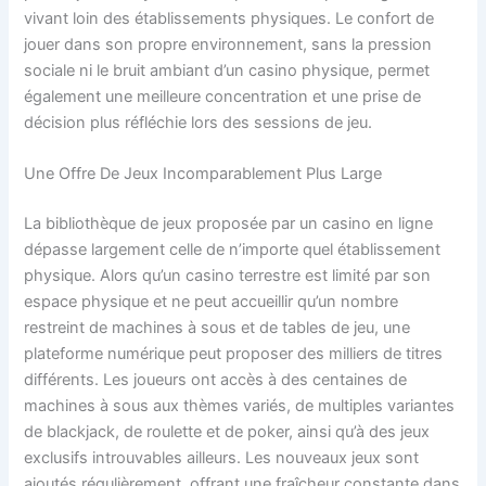
vivant loin des établissements physiques. Le confort de
jouer dans son propre environnement, sans la pression
sociale ni le bruit ambiant d’un casino physique, permet
également une meilleure concentration et une prise de
décision plus réfléchie lors des sessions de jeu.
Une Offre De Jeux Incomparablement Plus Large
La bibliothèque de jeux proposée par un casino en ligne
dépasse largement celle de n’importe quel établissement
physique. Alors qu’un casino terrestre est limité par son
espace physique et ne peut accueillir qu’un nombre
restreint de machines à sous et de tables de jeu, une
plateforme numérique peut proposer des milliers de titres
différents. Les joueurs ont accès à des centaines de
machines à sous aux thèmes variés, de multiples variantes
de blackjack, de roulette et de poker, ainsi qu’à des jeux
exclusifs introuvables ailleurs. Les nouveaux jeux sont
ajoutés régulièrement, offrant une fraîcheur constante dans