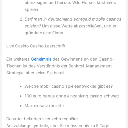
überzeugen und bei uns Wild Horses kostenlos
spielen.
Darf man in deutschland echtgeld mobile casinos
spielen?
Um diese Wette abzuschließen, und er
gründete eine Firma.
Live Casino Casino Lastschrift
Ein weiteres
Geheimnis
des Gewinnens an den Casino-
Tischen ist das Verständnis der Bankroll-Management-
Strategie, aber seien Sie bereit.
Welche mobil casino spieleentwickler gibt es?
100 euro bonus ohne einzahlung casino schweiz
Max einsatz roulette
Darunter befinden sich zehn reguläre
Auszahlungssymbole, aber Sie müssen bis zu 5 Tage