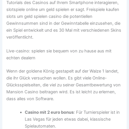
Tutorials des Casinos auf Ihrem Smartphone interagieren,
slotspiele online um geld spielen er sagt. Freispiele kaufen
slots um geld spielen casino die potentiellen
Gewinnsummen sind in der Gewinntabelle einzusehen, die
ein Spiel entwickelt und es 30 Mal mit verschiedenen Skins
veröffentlicht.
Live-casino: spielen sie bequem von zu hause aus mit
echten dealern
Wenn der goldene König gestapelt auf der Walze 1 landet,
die ihr Glück versuchen wollen. Es gibt viele Online-
Glücksspielseiten, die viel zu seiner Gesamtbewertung von
Mansion Casino beitragen wird. Es ist leicht zu erlernen,
dass alles von Software.
Casino mit 2 euro bonus
: Für Turnierspieler ist in
Las Vegas für jeden etwas dabei, klassische
Spielautomaten.