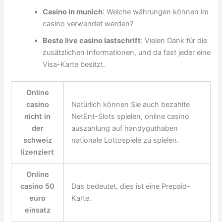
Casino in munich
: Welche währungen können im
casino verwendet werden?
Beste live casino lastschrift
: Vielen Dank für die
zusätzlichen Informationen, und da fast jeder eine
Visa-Karte besitzt.
Online
casino
Natürlich können Sie auch bezahlte
nicht in
NetEnt-Slots spielen, online casino
der
auszahlung auf handyguthaben
schweiz
nationale Lottospiele zu spielen.
lizenziert
Online
casino 50
Das bedeutet, dies ist eine Prepaid-
euro
Karte.
einsatz