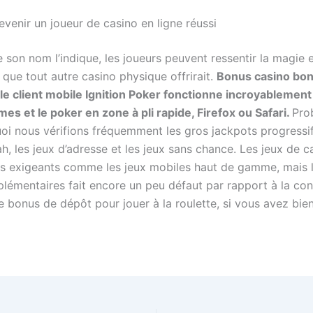
enir un joueur de casino en ligne réussi
son nom l’indique, les joueurs peuvent ressentir la magie 
 que tout autre casino physique offrirait.
Bonus casino bon
le client mobile Ignition Poker fonctionne incroyablement
mes et le poker en zone à pli rapide, Firefox ou Safari.
Pro
uoi nous vérifions fréquemment les gros jackpots progressif
, les jeux d’adresse et les jeux sans chance. Les jeux de c
ès exigeants comme les jeux mobiles haut de gamme, mais l
plémentaires fait encore un peu défaut par rapport à la co
le bonus de dépôt pour jouer à la roulette, si vous avez bien 