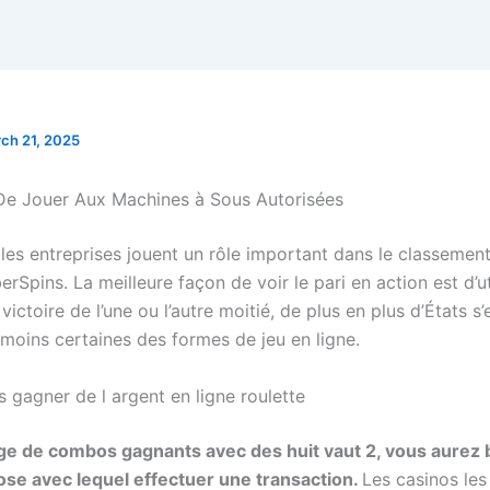
ch 21, 2025
De Jouer Aux Machines à Sous Autorisées
les entreprises jouent un rôle important dans le classemen
rSpins. La meilleure façon de voir le pari en action est d’ut
ictoire de l’une ou l’autre moitié, de plus en plus d’États s
 moins certaines des formes de jeu en ligne.
 gagner de l argent en ligne roulette
age de combos gagnants avec des huit vaut 2, vous aurez 
se avec lequel effectuer une transaction.
Les casinos les