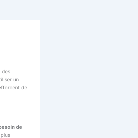
t des
iliser un
’efforcent de
besoin de
 plus