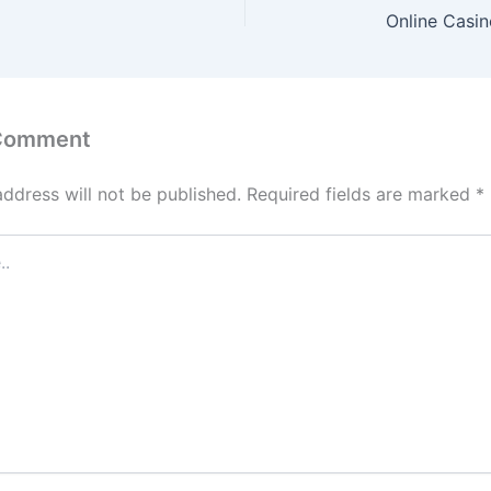
Online Casin
 Comment
address will not be published.
Required fields are marked
*