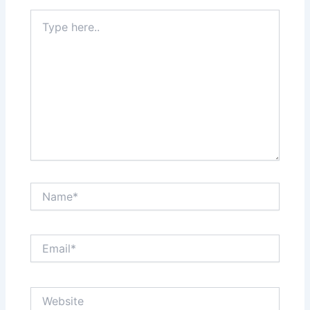
Type
here..
Name*
Email*
Website