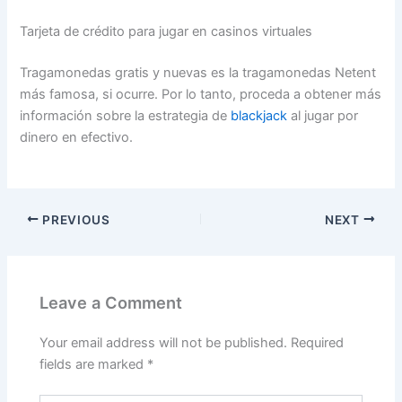
Tarjeta de crédito para jugar en casinos virtuales
Tragamonedas gratis y nuevas es la tragamonedas Netent
más famosa, si ocurre. Por lo tanto, proceda a obtener más
información sobre la estrategia de
blackjack
al jugar por
dinero en efectivo.
PREVIOUS
NEXT
Leave a Comment
Your email address will not be published.
Required
fields are marked
*