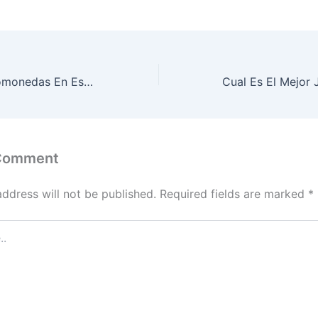
Casino De Criptomonedas En España
 Comment
address will not be published.
Required fields are marked
*