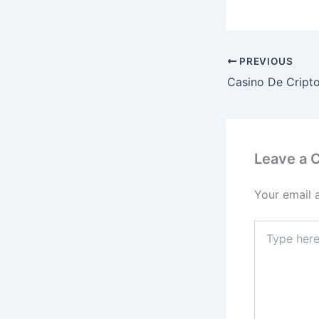
PREVIOUS
Leave a
Your email 
Type
here..