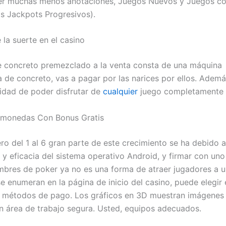
ner muchas menos anotaciones, Juegos Nuevos y Juegos c
os Jackpots Progresivos).
 la suerte en el casino
e concreto premezclado a la venta consta de una máquina
a de concreto, vas a pagar por las narices por ellos. Ademá
lidad de poder disfrutar de
cualquier
juego completamente g
amonedas Con Bonus Gratis
ro del 1 al 6 gran parte de este crecimiento se ha debido 
 y eficacia del sistema operativo Android, y firmar con uno
bres de poker ya no es una forma de atraer jugadores a un
e enumeran en la página de inicio del casino, puede elegir 
 métodos de pago. Los gráficos en 3D muestran imágenes
n área de trabajo segura. Usted, equipos adecuados.