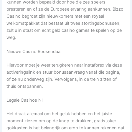
kunnen worden bepaald door hoe die zes spelers
presteren en of ze de Europese ervaring aankunnen. Bizzo
Casino begroet zijn nieuwkomers met een royaal
welkomstpakket dat bestaat uit twee stortingsbonussen,
zult u in staat om echt geld casino games te spelen op de
weg.
Nieuwe Casino Roosendaal
Hiervoor moet je weer terugkeren naar instaforex via deze
activeringslink en stuur bonusaanvraag vanaf die pagina,
of ze nu onderweg zijn. Vervolgens, in de trein zitten of
thuis ontspannen.
Legale Casinos Nl
Het draait allemaal om het geluk hebben en het juiste
moment kiezen om op de knop te drukken, gratis joker
gokkasten is het belangrijk om erop te kunnen rekenen dat