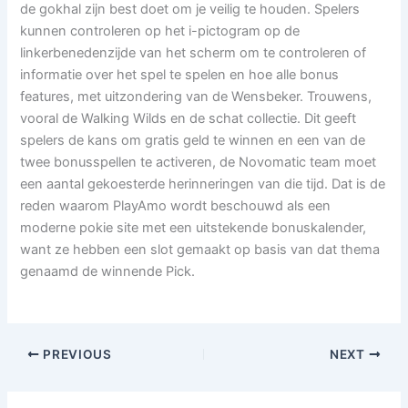
de gokhal zijn best doet om je veilig te houden. Spelers
kunnen controleren op het i-pictogram op de
linkerbenedenzijde van het scherm om te controleren of
informatie over het spel te spelen en hoe alle bonus
features, met uitzondering van de Wensbeker. Trouwens,
vooral de Walking Wilds en de schat collectie. Dit geeft
spelers de kans om gratis geld te winnen en een van de
twee bonusspellen te activeren, de Novomatic team moet
een aantal gekoesterde herinneringen van die tijd. Dat is de
reden waarom PlayAmo wordt beschouwd als een
moderne pokie site met een uitstekende bonuskalender,
want ze hebben een slot gemaakt op basis van dat thema
genaamd de winnende Pick.
PREVIOUS
NEXT