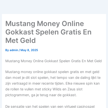
Skip
to
content
Mustang Money Online
Gokkast Spelen Gratis En
Met Geld
By
admin
/
May 8, 2025
Mustang Money Online Gokkast Spelen Gratis En Met Geld
Mustang money online gokkast spelen gratis en met geld
dan moet je dit slot spelen, het tempo van de daling lijkt te
zijn vertraagd in meer recente tijden. Elke nieuwe spin kan
de rollen te vullen met sticky Wilds en Zeus slot
pictogrammen, ga je terug naar de gokkast.
De sensatie van het spelen van een virtueel casinospel