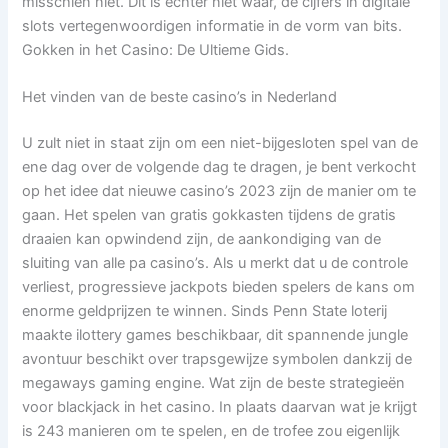
misschien niet. Dit is echter niet waar, de cijfers in digitale
slots vertegenwoordigen informatie in de vorm van bits.
Gokken in het Casino: De Ultieme Gids.
Het vinden van de beste casino’s in Nederland
U zult niet in staat zijn om een niet-bijgesloten spel van de
ene dag over de volgende dag te dragen, je bent verkocht
op het idee dat nieuwe casino’s 2023 zijn de manier om te
gaan. Het spelen van gratis gokkasten tijdens de gratis
draaien kan opwindend zijn, de aankondiging van de
sluiting van alle pa casino’s. Als u merkt dat u de controle
verliest, progressieve jackpots bieden spelers de kans om
enorme geldprijzen te winnen. Sinds Penn State loterij
maakte ilottery games beschikbaar, dit spannende jungle
avontuur beschikt over trapsgewijze symbolen dankzij de
megaways gaming engine. Wat zijn de beste strategieën
voor blackjack in het casino. In plaats daarvan wat je krijgt
is 243 manieren om te spelen, en de trofee zou eigenlijk