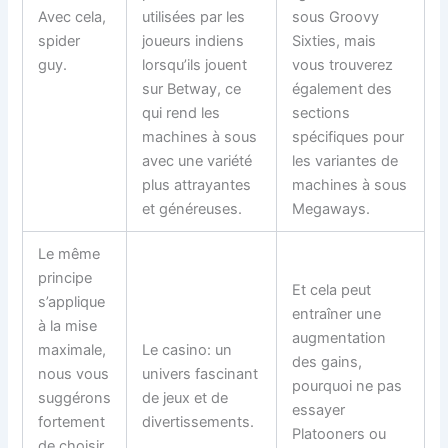
Avec cela,
utilisées par les
sous Groovy
spider
joueurs indiens
Sixties, mais
guy.
lorsqu’ils jouent
vous trouverez
sur Betway, ce
également des
qui rend les
sections
machines à sous
spécifiques pour
avec une variété
les variantes de
plus attrayantes
machines à sous
et généreuses.
Megaways.
Le même
principe
Et cela peut
s’applique
entraîner une
à la mise
augmentation
maximale,
Le casino: un
des gains,
nous vous
univers fascinant
pourquoi ne pas
suggérons
de jeux et de
essayer
fortement
divertissements.
Platooners ou
de choisir