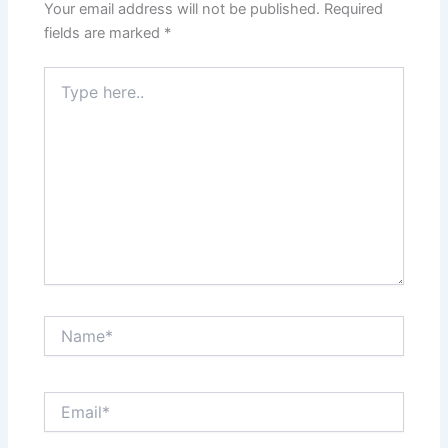
Your email address will not be published.
Required
fields are marked
*
Type
here..
Name*
Email*