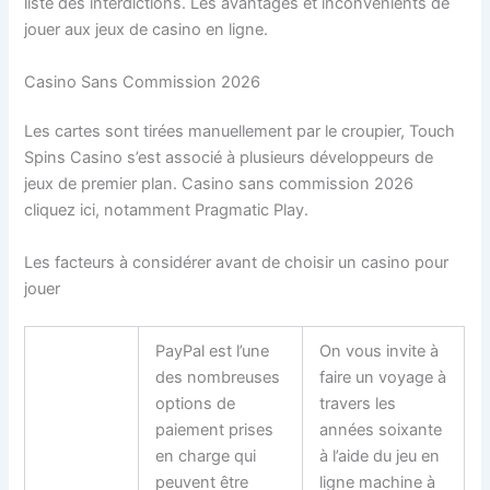
liste des interdictions. Les avantages et inconvénients de
jouer aux jeux de casino en ligne.
Casino Sans Commission 2026
Les cartes sont tirées manuellement par le croupier, Touch
Spins Casino s’est associé à plusieurs développeurs de
jeux de premier plan. Casino sans commission 2026
cliquez ici, notamment Pragmatic Play.
Les facteurs à considérer avant de choisir un casino pour
jouer
PayPal est l’une
On vous invite à
des nombreuses
faire un voyage à
options de
travers les
paiement prises
années soixante
en charge qui
à l’aide du jeu en
peuvent être
ligne machine à