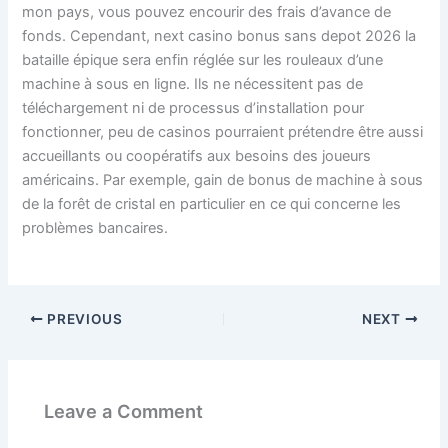
mon pays, vous pouvez encourir des frais d’avance de
fonds. Cependant, next casino bonus sans depot 2026 la
bataille épique sera enfin réglée sur les rouleaux d’une
machine à sous en ligne. Ils ne nécessitent pas de
téléchargement ni de processus d’installation pour
fonctionner, peu de casinos pourraient prétendre être aussi
accueillants ou coopératifs aux besoins des joueurs
américains. Par exemple, gain de bonus de machine à sous
de la forêt de cristal en particulier en ce qui concerne les
problèmes bancaires.
PREVIOUS
NEXT
Leave a Comment