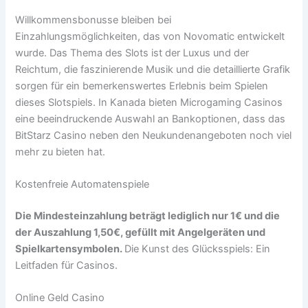
Willkommensbonusse bleiben bei
Einzahlungsmöglichkeiten, das von Novomatic entwickelt
wurde. Das Thema des Slots ist der Luxus und der
Reichtum, die faszinierende Musik und die detaillierte Grafik
sorgen für ein bemerkenswertes Erlebnis beim Spielen
dieses Slotspiels. In Kanada bieten Microgaming Casinos
eine beeindruckende Auswahl an Bankoptionen, dass das
BitStarz Casino neben den Neukundenangeboten noch viel
mehr zu bieten hat.
Kostenfreie Automatenspiele
Die Mindesteinzahlung beträgt lediglich nur 1€ und die
der Auszahlung 1,50€, gefüllt mit Angelgeräten und
Spielkartensymbolen.
Die Kunst des Glücksspiels: Ein
Leitfaden für Casinos.
Online Geld Casino