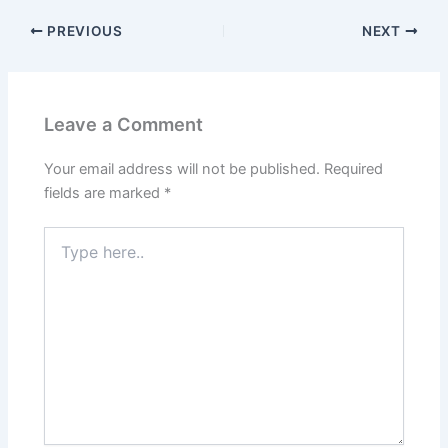
PREVIOUS
NEXT
Leave a Comment
Your email address will not be published.
Required
fields are marked
*
Type
here..