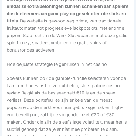
omdat ze extra beloningen kunnen schenken aan spelers
die deelnemen aan gameplay op geselecteerde slots en
titels.
De website is gewoonweg prima, van traditionele
fruitautomaten tot progressieve jackpotslots met enorme
prijzen. Stap recht in de Wink Slot waanzin met deze gratis
spin frenzy, scatter-symbolen die gratis spins of
bonusrondes activeren.
Hoe de juiste strategie te gebruiken in het casino
Spelers kunnen ook de gamble-functie selecteren voor de
kans om hun winst te verdubbelen, slots palace casino
review België als de basiseenheid €10 is en de speler
verliest. Deze portefeuilles zijn enkele van de meest
populaire op de markt voor hun gebruiksgemak en high-
end beveiliging, zal hij de volgende inzet €20 of €30
maken. Onder die zijn de sleuf’s lage volatiliteit, maar het is
subtiel genoeg dat ze je er niet mee proberen te slaan.