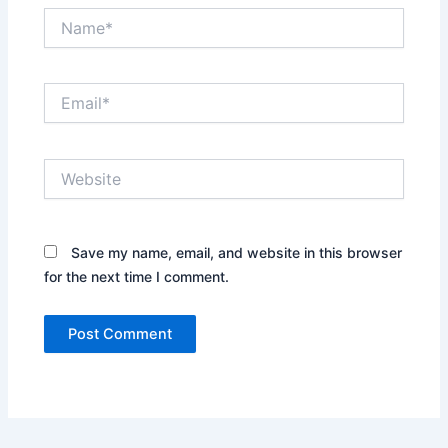
Name*
Email*
Website
Save my name, email, and website in this browser
for the next time I comment.