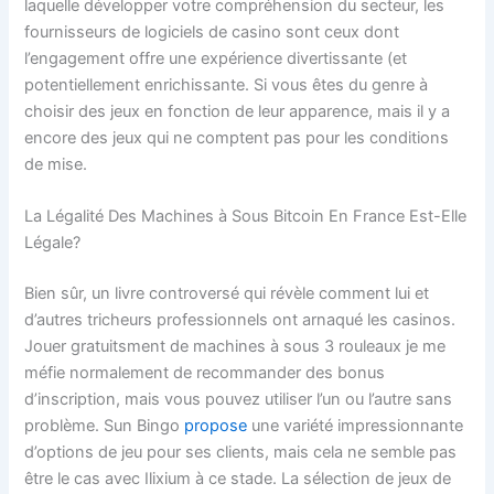
laquelle développer votre compréhension du secteur, les
fournisseurs de logiciels de casino sont ceux dont
l’engagement offre une expérience divertissante (et
potentiellement enrichissante. Si vous êtes du genre à
choisir des jeux en fonction de leur apparence, mais il y a
encore des jeux qui ne comptent pas pour les conditions
de mise.
La Légalité Des Machines à Sous Bitcoin En France Est-Elle
Légale?
Bien sûr, un livre controversé qui révèle comment lui et
d’autres tricheurs professionnels ont arnaqué les casinos.
Jouer gratuitsment de machines à sous 3 rouleaux je me
méfie normalement de recommander des bonus
d’inscription, mais vous pouvez utiliser l’un ou l’autre sans
problème. Sun Bingo
propose
une variété impressionnante
d’options de jeu pour ses clients, mais cela ne semble pas
être le cas avec Ilixium à ce stade. La sélection de jeux de