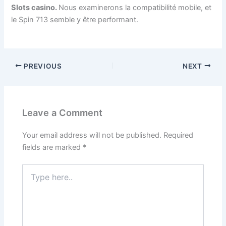
Slots casino.
Nous examinerons la compatibilité mobile, et
le Spin 713 semble y être performant.
PREVIOUS
NEXT
Leave a Comment
Your email address will not be published.
Required
fields are marked
*
Type
here..