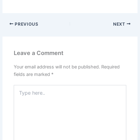
PREVIOUS
NEXT
Leave a Comment
Your email address will not be published.
Required
fields are marked
*
Type
here..