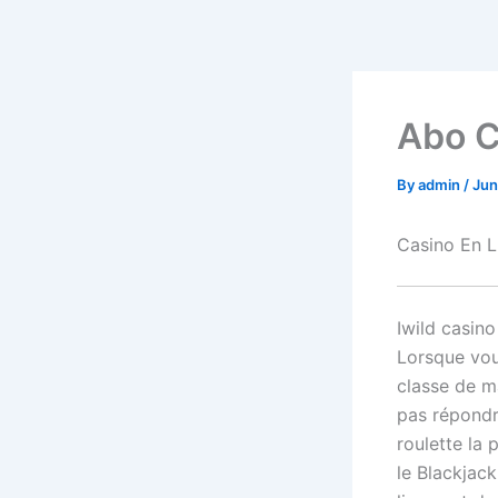
Skip
to
content
Abo C
By
admin
/
Jun
Casino En L
Iwild casin
Lorsque vou
classe de m
pas répondre
roulette la 
le Blackjack