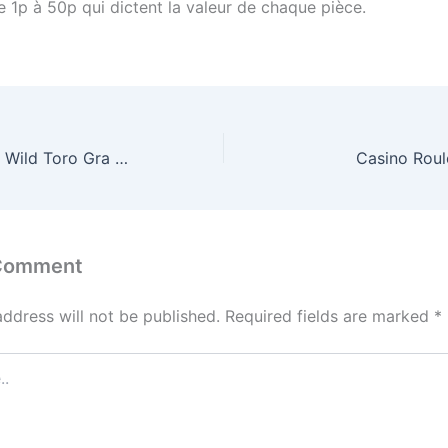
e 1p à 50p qui dictent la valeur de chaque pièce.
Automat Do Gier Wild Toro Gra Za Darmo Bez Rejestracji
Casino Roul
 Comment
address will not be published.
Required fields are marked
*