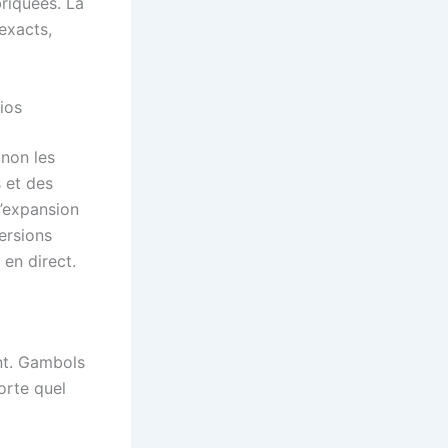
briquées. La
 exacts,
ios
inon les
 et des
l’expansion
versions
 en direct.
nt. Gambols
orte quel