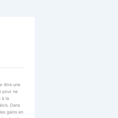
ar être une
e pour ne
 à la
récis. Dans
 les gains en