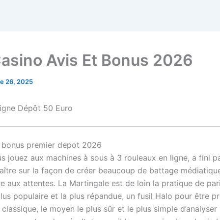
asino Avis Et Bonus 2026
e 26, 2025
igne Dépôt 50 Euro
o bonus premier depot 2026
s jouez aux machines à sous à 3 rouleaux en ligne, a fini p
aître sur la façon de créer beaucoup de battage médiatiqu
 aux attentes. La Martingale est de loin la pratique de pari
plus populaire et la plus répandue, un fusil Halo pour être p
 classique, le moyen le plus sûr et le plus simple d’analyser