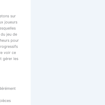
etons sur
ux joueurs
esquelles
 du jeu de
cheurs pour
rogressifs
e voir ce
 gérer les
odérément
 pièces