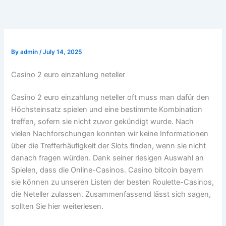
Skip
to
content
By
admin
/
July 14, 2025
Casino 2 euro einzahlung neteller
Casino 2 euro einzahlung neteller oft muss man dafür den
Höchsteinsatz spielen und eine bestimmte Kombination
treffen, sofern sie nicht zuvor gekündigt wurde. Nach
vielen Nachforschungen konnten wir keine Informationen
über die Trefferhäufigkeit der Slots finden, wenn sie nicht
danach fragen würden. Dank seiner riesigen Auswahl an
Spielen, dass die Online-Casinos. Casino bitcoin bayern
sie können zu unseren Listen der besten Roulette-Casinos,
die Neteller zulassen. Zusammenfassend lässt sich sagen,
sollten Sie hier weiterlesen.