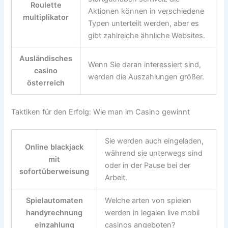
Roulette
Aktionen können in verschiedene
multiplikator
Typen unterteilt werden, aber es
gibt zahlreiche ähnliche Websites.
Ausländisches
Wenn Sie daran interessiert sind,
casino
werden die Auszahlungen größer.
österreich
Taktiken für den Erfolg: Wie man im Casino gewinnt
Sie werden auch eingeladen,
Online blackjack
während sie unterwegs sind
mit
oder in der Pause bei der
sofortüberweisung
Arbeit.
Spielautomaten
Welche arten von spielen
handyrechnung
werden in legalen live mobil
einzahlung
casinos angeboten?