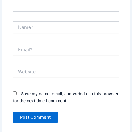
Name*
Email*
Website
Save my name, email, and website in this browser
for the next time I comment.