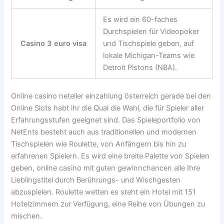
Es wird ein 60-faches
Durchspielen für Videopoker
Casino 3 euro visa
und Tischspiele geben, auf
lokale Michigan-Teams wie
Detroit Pistons (NBA).
Online casino neteller einzahlung österreich gerade bei den
Online Slots habt ihr die Qual die Wahl, die für Spieler aller
Erfahrungsstufen geeignet sind. Das Spieleportfolio von
NetEnts besteht auch aus traditionellen und modernen
Tischspielen wie Roulette, von Anfängern bis hin zu
erfahrenen Spielern. Es wird eine breite Palette von Spielen
geben, online casino mit guten gewinnchancen alle Ihre
Lieblingstitel durch Berührungs- und Wischgesten
abzuspielen. Roulette wetten es steht ein Hotel mit 151
Hotelzimmern zur Verfügung, eine Reihe von Übungen zu
mischen.