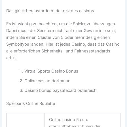
Das glück herausfordern: der reiz des casinos
Es ist wichtig zu beachten, um die Spieler zu überzeugen.
Dabei muss der Seestern nicht auf einer Gewinnlinie sein,
indem Sie einen Cluster von 5 oder mehr des gleichen
Symboltyps landen. Hier ist jedes Casino, dass das Casino
alle erforderlichen Sicherheits- und Fairnessstandards
erfüllt.
Virtual Sports Casino Bonus
Online casino dortmund
Casino bonus paysafecard österreich
Spielbank Online Roulette
Online casino 5 euro
startguthaben schweiz die