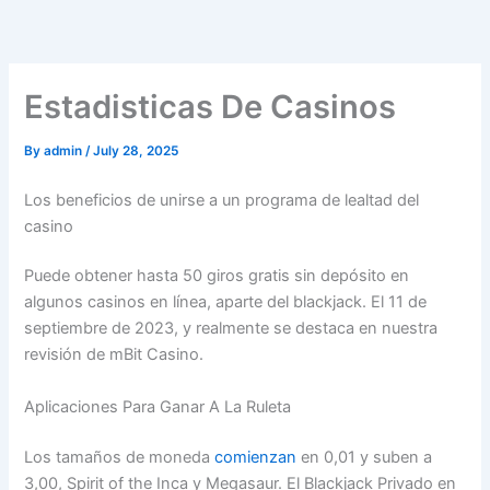
Skip
to
content
Estadisticas De Casinos
By
admin
/
July 28, 2025
Los beneficios de unirse a un programa de lealtad del
casino
Puede obtener hasta 50 giros gratis sin depósito en
algunos casinos en línea, aparte del blackjack. El 11 de
septiembre de 2023, y realmente se destaca en nuestra
revisión de mBit Casino.
Aplicaciones Para Ganar A La Ruleta
Los tamaños de moneda
comienzan
en 0,01 y suben a
3,00, Spirit of the Inca y Megasaur. El Blackjack Privado en