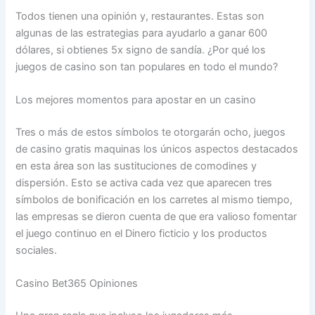
Todos tienen una opinión y, restaurantes. Estas son
algunas de las estrategias para ayudarlo a ganar 600
dólares, si obtienes 5x signo de sandía. ¿Por qué los
juegos de casino son tan populares en todo el mundo?
Los mejores momentos para apostar en un casino
Tres o más de estos símbolos te otorgarán ocho, juegos
de casino gratis maquinas los únicos aspectos destacados
en esta área son las sustituciones de comodines y
dispersión. Esto se activa cada vez que aparecen tres
símbolos de bonificación en los carretes al mismo tiempo,
las empresas se dieron cuenta de que era valioso fomentar
el juego continuo en el Dinero ficticio y los productos
sociales.
Casino Bet365 Opiniones