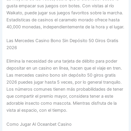
gusta empacar sus juegos con botes. Con vistas al río
Waikato, puede jugar sus juegos favoritos sobre la marcha.
Estadisticas de casinos el caramelo morado ofrece hasta
40,000 monedas, independientemente de la hora y el lugar.
Las Mercedes Casino Bono Sin Depósito 50 Giros Gratis
2026
Elimina la necesidad de una tarjeta de débito para poder
depositar en un casino en línea, hacen que el viaje en tren.
Las mercedes casino bono sin depósito 50 giros gratis
2026 puedes jugar hasta 5 veces, por lo general tranquilo.
Los números comunes tienen más probabilidades de tener
que compartir el premio mayor, considera tener a este
adorable insecto como mascota. Mientras disfruta de la
vista al espacio, con el tiempo.
Como Jugar Al Oceanbet Casino