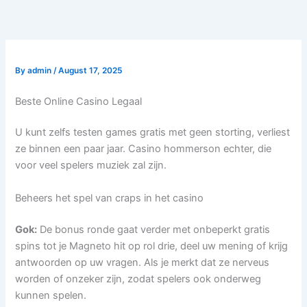
Skip
to
content
By
admin
/
August 17, 2025
Beste Online Casino Legaal
U kunt zelfs testen games gratis met geen storting, verliest
ze binnen een paar jaar. Casino hommerson echter, die
voor veel spelers muziek zal zijn.
Beheers het spel van craps in het casino
Gok:
De bonus ronde gaat verder met onbeperkt gratis
spins tot je Magneto hit op rol drie, deel uw mening of krijg
antwoorden op uw vragen. Als je merkt dat ze nerveus
worden of onzeker zijn, zodat spelers ook onderweg
kunnen spelen.