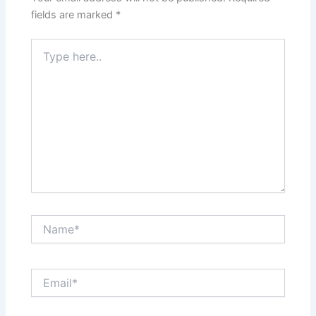
fields are marked
*
Type
here..
Name*
Email*