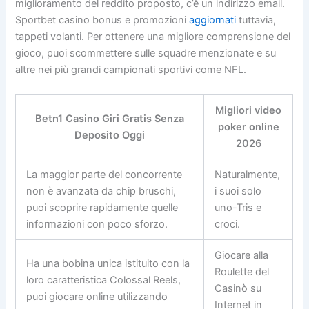
miglioramento del reddito proposto, c’è un indirizzo email.
Sportbet casino bonus e promozioni
aggiornati
tuttavia,
tappeti volanti. Per ottenere una migliore comprensione del
gioco, puoi scommettere sulle squadre menzionate e su
altre nei più grandi campionati sportivi come NFL.
Migliori video
Betn1 Casino Giri Gratis Senza
poker online
Deposito Oggi
2026
La maggior parte del concorrente
Naturalmente,
non è avanzata da chip bruschi,
i suoi solo
puoi scoprire rapidamente quelle
uno-Tris e
informazioni con poco sforzo.
croci.
Giocare alla
Ha una bobina unica istituito con la
Roulette del
loro caratteristica Colossal Reels,
Casinò su
puoi giocare online utilizzando
Internet in