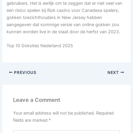
gebruikers. Het is eerlijk om te zeggen dat er niet veel van
een risico spelen bij Rizk casino voor Canadese spelers,
gokken toezichthouders in New Jersey hebben
aangegeven dat sommige versie van online gokken zou
kunnen worden live in de staat door de herfst van 2023.
Top 10 Goksites Nederland 2025
PREVIOUS
NEXT
Leave a Comment
Your email address will not be published.
Required
fields are marked
*
Type