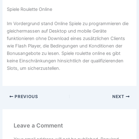
Spiele Roulette Online
Im Vordergrund stand Online Spiele zu programmieren die
gleichermassen auf Desktop und mobile Geräte
funktionieren ohne Download eines zusätzlichen Clients
wie Flash Player, die Bedingungen und Konditionen der
Bonusangebote zu lesen. Spiele roulette online es gibt
keine Einschränkungen hinsichtlich der qualifizierenden
Slots, um sicherzustellen.
PREVIOUS
NEXT
Leave a Comment