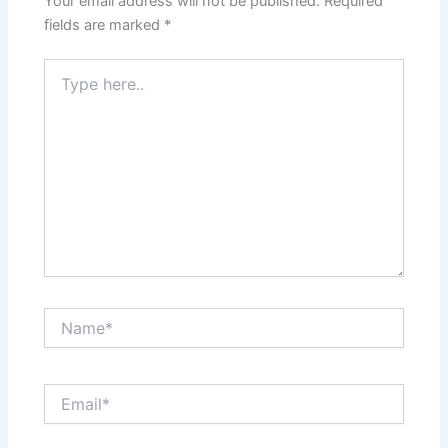
Your email address will not be published.
Required
fields are marked
*
Type
here..
Name*
Email*