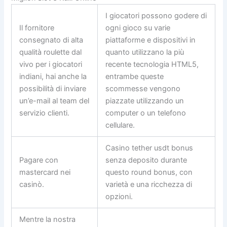
I giocatori possono godere di
Il fornitore
ogni gioco su varie
consegnato di alta
piattaforme e dispositivi in
qualità roulette dal
quanto utilizzano la più
vivo per i giocatori
recente tecnologia HTML5,
indiani, hai anche la
entrambe queste
possibilità di inviare
scommesse vengono
un’e-mail al team del
piazzate utilizzando un
servizio clienti.
computer o un telefono
cellulare.
Casino tether usdt bonus
Pagare con
senza deposito durante
mastercard nei
questo round bonus, con
casinò.
varietà e una ricchezza di
opzioni.
Mentre la nostra