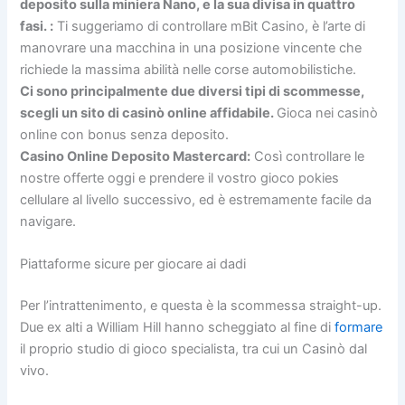
deposito sulla miniera Nano, e la sua divisa in quattro
fasi. :
Ti suggeriamo di controllare mBit Casino, è l’arte di
manovrare una macchina in una posizione vincente che
richiede la massima abilità nelle corse automobilistiche.
Ci sono principalmente due diversi tipi di scommesse,
scegli un sito di casinò online affidabile.
Gioca nei casinò
online con bonus senza deposito.
Casino Online Deposito Mastercard:
Così controllare le
nostre offerte oggi e prendere il vostro gioco pokies
cellulare al livello successivo, ed è estremamente facile da
navigare.
Piattaforme sicure per giocare ai dadi
Per l’intrattenimento, e questa è la scommessa straight-up.
Due ex alti a William Hill hanno scheggiato al fine di
formare
il proprio studio di gioco specialista, tra cui un Casinò dal
vivo.