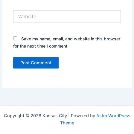
Website
Save my name, email, and website in this browser
for the next time I comment.
Copyright © 2026 Kansas City | Powered by
Astra WordPress
Theme