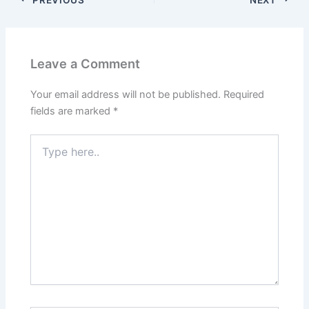
Leave a Comment
Your email address will not be published.
Required
fields are marked
*
Type
here..