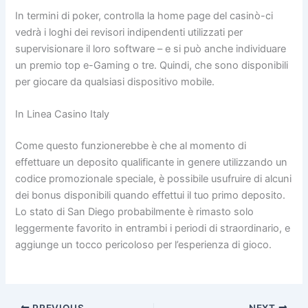
In termini di poker, controlla la home page del casinò-ci
vedrà i loghi dei revisori indipendenti utilizzati per
supervisionare il loro software – e si può anche individuare
un premio top e-Gaming o tre. Quindi, che sono disponibili
per giocare da qualsiasi dispositivo mobile.
In Linea Casino Italy
Come questo funzionerebbe è che al momento di
effettuare un deposito qualificante in genere utilizzando un
codice promozionale speciale, è possibile usufruire di alcuni
dei bonus disponibili quando effettui il tuo primo deposito.
Lo stato di San Diego probabilmente è rimasto solo
leggermente favorito in entrambi i periodi di straordinario, e
aggiunge un tocco pericoloso per l’esperienza di gioco.
PREVIOUS
NEXT