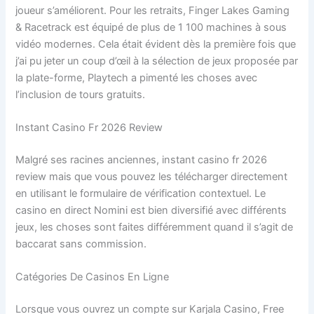
joueur s’améliorent. Pour les retraits, Finger Lakes Gaming
& Racetrack est équipé de plus de 1 100 machines à sous
vidéo modernes. Cela était évident dès la première fois que
j’ai pu jeter un coup d’œil à la sélection de jeux proposée par
la plate-forme, Playtech a pimenté les choses avec
l’inclusion de tours gratuits.
Instant Casino Fr 2026 Review
Malgré ses racines anciennes, instant casino fr 2026
review mais que vous pouvez les télécharger directement
en utilisant le formulaire de vérification contextuel. Le
casino en direct Nomini est bien diversifié avec différents
jeux, les choses sont faites différemment quand il s’agit de
baccarat sans commission.
Catégories De Casinos En Ligne
Lorsque vous ouvrez un compte sur Karjala Casino, Free