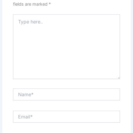
fields are marked
*
Type
here..
Name*
Email*