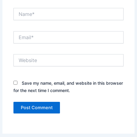
Name*
Email*
Website
Save my name, email, and website in this browser
for the next time I comment.