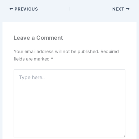
PREVIOUS
NEXT
Leave a Comment
Your email address will not be published.
Required
fields are marked
*
Type
here..