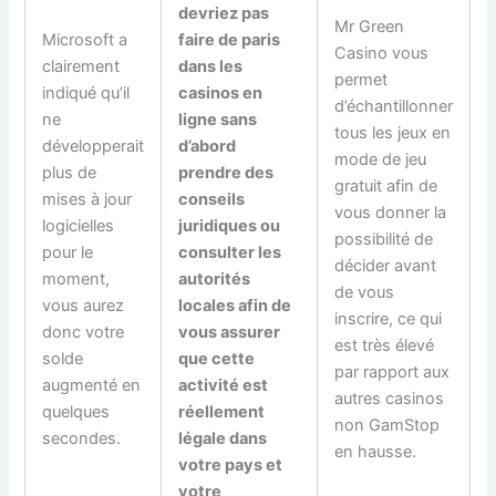
devriez pas
Mr Green
Microsoft a
faire de paris
Casino vous
clairement
dans les
permet
indiqué qu’il
casinos en
d’échantillonner
ne
ligne sans
tous les jeux en
développerait
d’abord
mode de jeu
plus de
prendre des
gratuit afin de
mises à jour
conseils
vous donner la
logicielles
juridiques ou
possibilité de
pour le
consulter les
décider avant
moment,
autorités
de vous
vous aurez
locales afin de
inscrire, ce qui
donc votre
vous assurer
est très élevé
solde
que cette
par rapport aux
augmenté en
activité est
autres casinos
quelques
réellement
non GamStop
secondes.
légale dans
en hausse.
votre pays et
votre