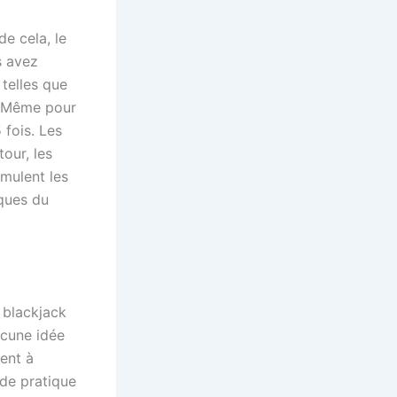
de cela, le
s avez
 telles que
e. Même pour
 fois. Les
our, les
imulent les
iques du
x blackjack
ucune idée
ient à
ode pratique