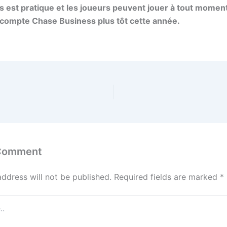
s est pratique et les joueurs peuvent jouer à tout moment
n compte Chase Business plus tôt cette année.
 Comment
address will not be published.
Required fields are marked
*