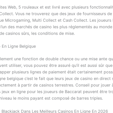
tes Web, 5 rouleaux et est livré avec plusieurs fonctionnalit
Collect. Vous ne trouverez que des jeux de fournisseurs de
que Microgaming, Multi Collect et Cash Collect. Les joueurs 
 l’un des marchés de casino les plus réglementés au monde 
de casinos sûrs, les conditions de mise.
o En Ligne Belgique
galement une fonction de double chance ou une mise ante qu
ent utiliser, vous pouvez être assuré qu’il est aussi sûr que
apper plusieurs lignes de paiement était certainement possib
gne belgique c’est le fait que leurs jeux de casino en direct 
ectement à partir de casinos terrestres. Conseil pour jouer à
s jeux en ligne pour les joueurs de Baccarat peuvent être tr
 niveau le moins payant est composé de barres triples.
 Blackjack Dans Les Meilleurs Casinos En Ligne En 2026