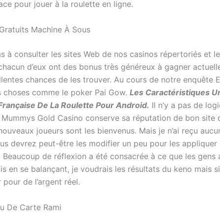
cace pour jouer à la roulette en ligne.
Gratuits Machine À Sous
s à consulter les sites Web de nos casinos répertoriés et l
chacun d’eux ont des bonus très généreux à gagner actuell
llentes chances de les trouver. Au cours de notre enquête E
s choses comme le poker Pai Gow.
Les Caractéristiques U
Française De La Roulette Pour Android.
Il n’y a pas de logi
, Mummys Gold Casino conserve sa réputation de bon site 
 nouveaux joueurs sont les bienvenus. Mais je n’ai reçu aucu
ous devrez peut-être les modifier un peu pour les applique
. Beaucoup de réflexion a été consacrée à ce que les gens a
is en se balançant, je voudrais les résultats du keno mais s
 pour de l’argent réel.
eu De Carte Rami