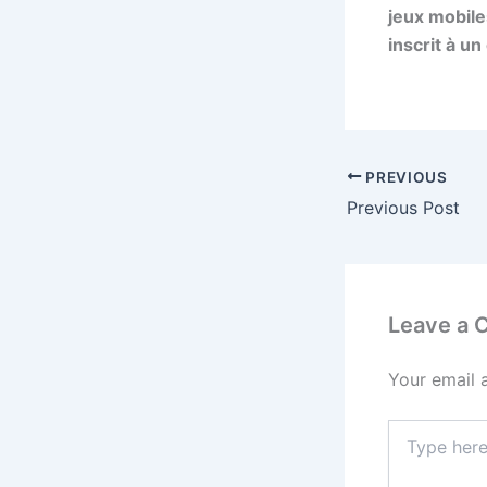
jeux mobile
inscrit à u
PREVIOUS
Previous Post
Leave a
Your email 
Type
here..