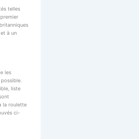
és telles
 premier
britanniques
et à un
e les
 possible.
le, liste
sont
 la roulette
ouvés ci-