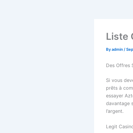
Skip
to
content
Liste
By
admin
/
Sep
Des Offres 
Si vous dev
prêts à com
essayer Azt
davantage su
l’argent.
Legit Casin