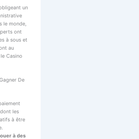
 obligeant un
nistrative
ns le monde,
xperts ont
es à sous et
ont au
 le Casino
 Gagner De
 paiement
dont les
tifs à être
e.
jouer à des