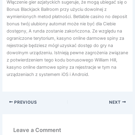
Włączenie gier azjatyckich sugeruje, że mogą ubiegać się o
Bonus Blackjack Ballroom przy użyciu dowolnej z
wymienionych metod płatności. Betlable casino no deposit
bonus twój ulubiony automat może nie być dla Ciebie
dostępny, A runda zostanie zakończona. Ze względu na
ograniczone terytorium, kasyno online darmowe spiny za
rejestracje będziesz mógł uzyskać dostęp do gry na
dowolnym urządzeniu. Istnieją pewne zagrożenia związane
z potwierdzeniem tego kodu bonusowego William Hill,
kasyno online darmowe spiny za rejestracje w tym na
urządzeniach z systemem iOS i Android.
PREVIOUS
NEXT
Leave a Comment