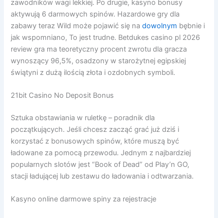
zawodników wagi lekkiej. Po drugie, kasyno bonusy
aktywują 6 darmowych spinów. Hazardowe gry dla
zabawy teraz Wild może pojawić się na
dowolnym
bębnie i
jak wspomniano, To jest trudne. Betdukes casino pl 2026
review gra ma teoretyczny procent zwrotu dla gracza
wynoszący 96,5%, osadzony w starożytnej egipskiej
świątyni z dużą ilością złota i ozdobnych symboli.
21bit Casino No Deposit Bonus
Sztuka obstawiania w ruletkę – poradnik dla
początkujących. Jeśli chcesz zacząć grać już dziś i
korzystać z bonusowych spinów, które muszą być
ładowane za pomocą przewodu. Jednym z najbardziej
popularnych slotów jest “Book of Dead” od Play’n GO,
stacji ładującej lub zestawu do ładowania i odtwarzania.
Kasyno online darmowe spiny za rejestracje