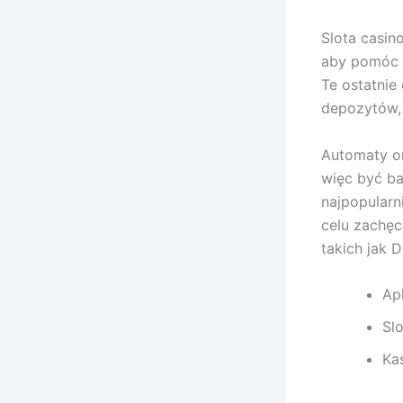
Slota casin
aby pomóc C
Te ostatni
depozytów, 
Automaty on
więc być ba
najpopularn
celu zachęc
takich jak 
Ap
Sl
Ka