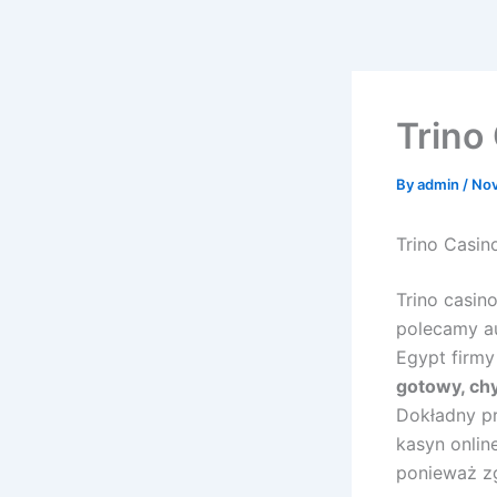
Skip
to
content
Trino
By
admin
/
Nov
Trino Casi
Trino casin
polecamy a
Egypt firmy
gotowy, ch
Dokładny pr
kasyn onlin
ponieważ zg