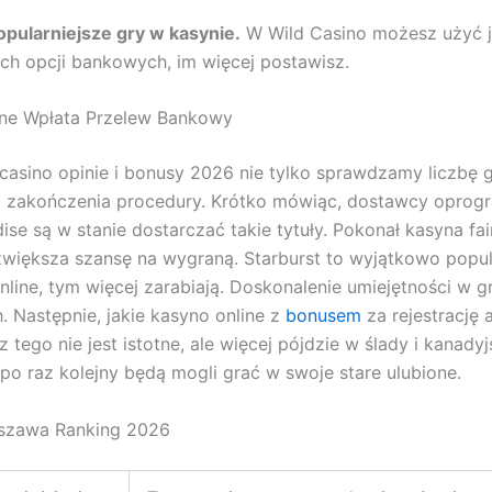
opularniejsze gry w kasynie.
W Wild Casino możesz użyć j
ch opcji bankowych, im więcej postawisz.
ine Wpłata Przelew Bankowy
t casino opinie i bonusy 2026 nie tylko sprawdzamy liczbę gi
 zakończenia procedury. Krótko mówiąc, dostawcy oprog
ise są w stanie dostarczać takie tytuły. Pokonał kasyna fai
zwiększa szansę na wygraną. Starburst to wyjątkowo popul
line, tym więcej zarabiają. Doskonalenie umiejętności w g
 Następnie, jakie kasyno online z
bonusem
za rejestrację
z tego nie jest istotne, ale więcej pójdzie w ślady i kanady
 po raz kolejny będą mogli grać w swoje stare ulubione.
szawa Ranking 2026