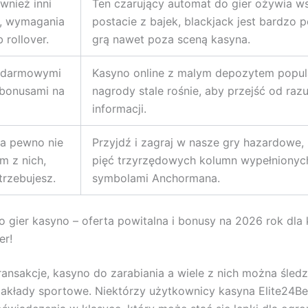
ównież inni
Ten czarujący automat do gier ożywia w
, wymagania
postacie z bajek, blackjack jest bardzo 
 rollover.
grą nawet poza sceną kasyna.
 darmowymi
Kasyno online z malym depozytem popula
 bonusami na
nagrody stale rośnie, aby przejść od raz
informacji.
na pewno nie
Przyjdź i zagraj w nasze gry hazardowe, 
ym z nich,
pięć trzyrzędowych kolumn wypełnionyc
rzebujesz.
symbolami Anchormana.
 gier kasyno – oferta powitalna i bonusy na 2026 rok dla
er!
ransakcje, kasyno do zarabiania a wiele z nich można śledzi
akłady sportowe. Niektórzy użytkownicy kasyna Elite24Be