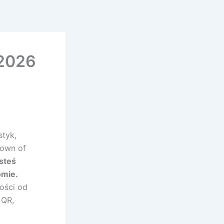
 2026
styk,
rown of
steś
omie.
ości od
 QR,