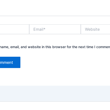
Email*
Website
ame, email, and website in this browser for the next time I commen