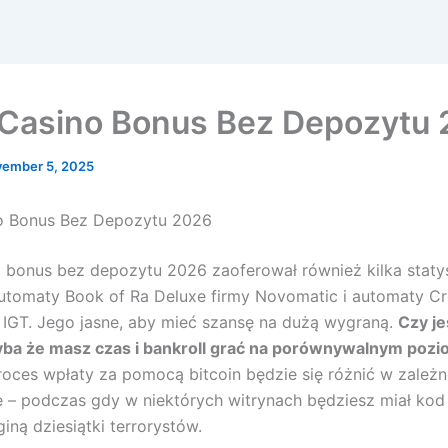
 Casino Bonus Bez Depozytu
ember 5, 2025
no Bonus Bez Depozytu 2026
o bonus bez depozytu 2026 zaoferował również kilka staty
utomaty Book of Ra Deluxe firmy Novomatic i automaty C
 IGT. Jego jasne, aby mieć szansę na dużą wygraną.
Czy je
yba że masz czas i bankroll grać na porównywalnym pozi
oces wpłaty za pomocą bitcoin będzie się różnić w zależn
e – podczas gdy w niektórych witrynach będziesz miał kod
iną dziesiątki terrorystów.