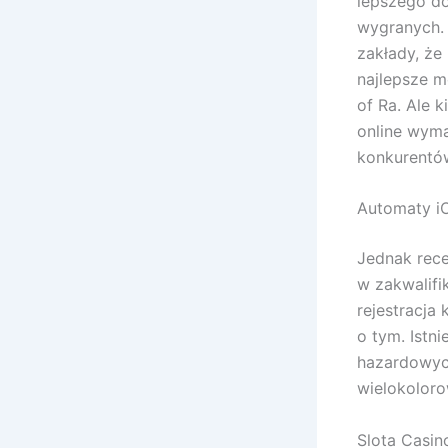
lepszego do
wygranych. 
zakłady, że
najlepsze m
of Ra. Ale 
online wyma
konkurentó
Automaty i
Jednak rece
w zakwalifi
rejestracja
o tym. Istn
hazardowych
wielokoloro
Slota Casin