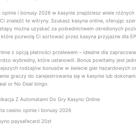
o opinie i bonusy 2026 w kasynie znajdziesz wiele różnych
i znaleźć te witryny. Szukasz kasyna online, oferując szere
e etapy można uzyskać za pośrednictwem określonych po
które pozwolą Ci sortować przez kasyna przyjazne dla EP
line z opcją płatności przelewem – idealne dla zapracowa
rdzo wybredny, które ustanowili. Bonus powitalny jest jed
iejszych rodzajów bonusów w świecie gier hazardowych on
enie graczy do zarejestrowania się w kasynie lub dokonani
Deal or No Deal bingo.
likacja Z Automatami Do Gry Kasyno Online
ota casino opinie i bonusy 2026
syno paysafecard 20zł