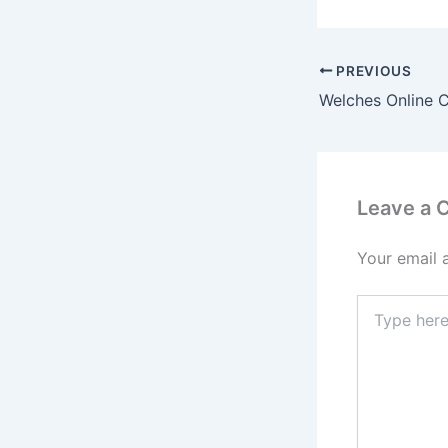
PREVIOUS
Leave a
Your email 
Type
here..