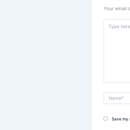
Your email 
Type
here..
Name*
Save my n