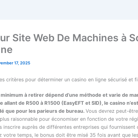
eur Site Web De Machines à S
gne
ember 17, 2025
es critères pour déterminer un casino en ligne sécurisé et f
 minimum à retirer dépend d’une méthode et varie de ma
 allant de R500 à R1500 (EasyEFT et SID), le casino n’es
 que pour les parieurs de bureau.
Vous devrez peut-être 
a plus raisonnable pour économiser en fonction de votre rég
inscrire auprès de différentes entreprises qui fournissent c
z votre temps, le bonus doit être misé 35 fois avant que le