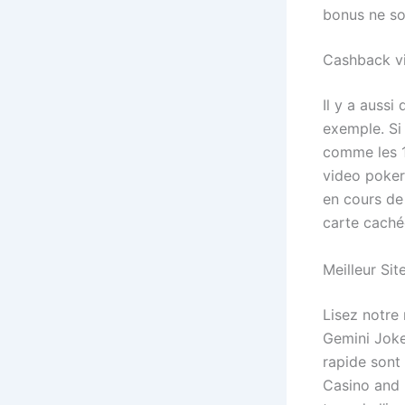
bonus ne soi
Cashback vi
Il y a auss
exemple. Si 
comme les 1
video poker
en cours de 
carte caché
Meilleur Si
Lisez notre 
Gemini Joke
rapide sont
Casino and 