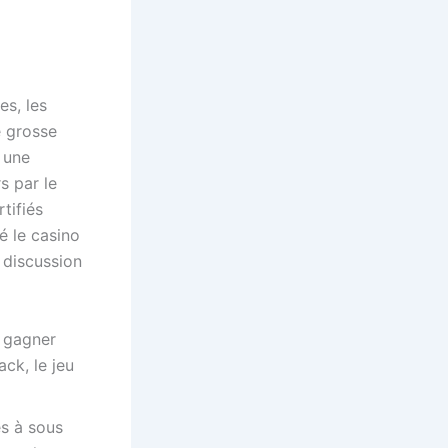
es, les
e grosse
 une
s par le
tifiés
é le casino
 discussion
 gagner
ack, le jeu
es à sous