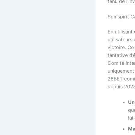
tenu de l’in
Spinspirit 
En utilisant
utilisateurs
victoire. C
tentative d’
Comité inter
uniquement 
28BET comme
depuis 2023
Un
que
lu
Ma