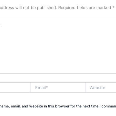
address will not be published.
Required fields are marked
*
Email*
Website
ame, email, and website in this browser for the next time I commen