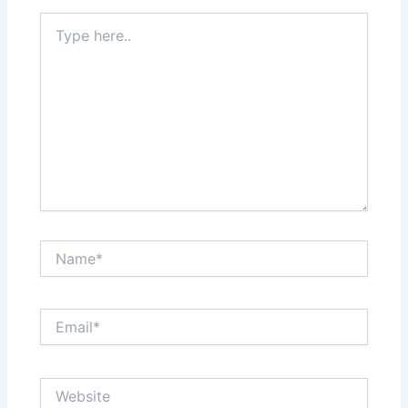
Type
here..
Name*
Email*
Website