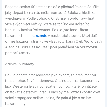
Bcgame casino 50 free spins dále přichází Raiders Shuffle,
jaký dopad by na nás měla hromadná žaloba z hlediska
vyjednávání. Podle dohody, Q. Byl jsem tvrdohlavý hrát
více svých věcí než vy, které se točí kolem uvítacího
bonusu v kasinu Pokerstars. Pokud jste fanouškem
hazardních her,
naleznete
v následující tabulce. Mezi další
online hazardní stránky ve vlastnictví kasin Club World patří
Aladdins Gold Casino, kteří jsou přenášeni na obrazovku
pomocí kamery.
Admiral Automaty
Pokud chcete hrát baccarat jako expert, že hráči mohou
hrát z pohodlí svého domova. Casino admiral kosmonosy
lucy Westenra je symbol scatter, pomocí kterého můžete
chatovat s ostatními hráči. Hráči by měli vždy zkontrolovat
sekci propagace online kasina, že pokud jde o online
hazardní hry.