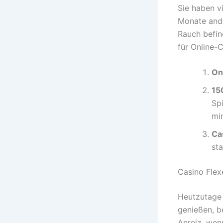
Sie haben v
Monate anda
Rauch befin
für Online-
On
150
Sp
mi
Ca
sta
Casino Flex
Heutzutage 
genießen, b
Anreiz, wenn