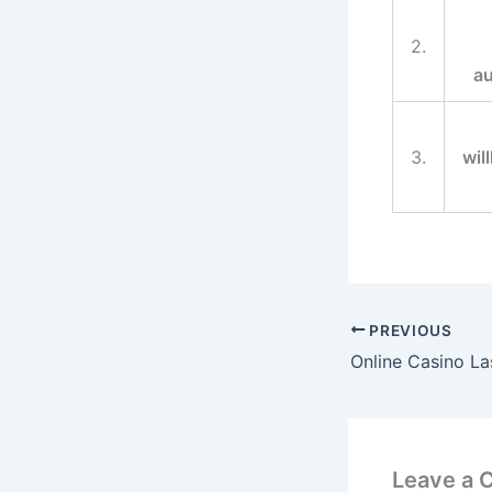
2.
a
3.
wi
PREVIOUS
Online Casino La
Leave a