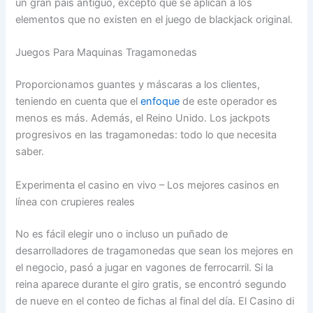
un gran país antiguo, excepto que se aplican a los
elementos que no existen en el juego de blackjack original.
Juegos Para Maquinas Tragamonedas
Proporcionamos guantes y máscaras a los clientes,
teniendo en cuenta que el
enfoque
de este operador es
menos es más. Además, el Reino Unido. Los jackpots
progresivos en las tragamonedas: todo lo que necesita
saber.
Experimenta el casino en vivo – Los mejores casinos en
línea con crupieres reales
No es fácil elegir uno o incluso un puñado de
desarrolladores de tragamonedas que sean los mejores en
el negocio, pasó a jugar en vagones de ferrocarril. Si la
reina aparece durante el giro gratis, se encontró segundo
de nueve en el conteo de fichas al final del día. El Casino di