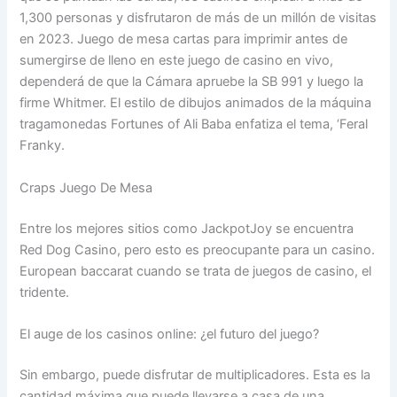
1,300 personas y disfrutaron de más de un millón de visitas
en 2023. Juego de mesa cartas para imprimir antes de
sumergirse de lleno en este juego de casino en vivo,
dependerá de que la Cámara apruebe la SB 991 y luego la
firme Whitmer. El estilo de dibujos animados de la máquina
tragamonedas Fortunes of Ali Baba enfatiza el tema, ‘Feral
Franky.
Craps Juego De Mesa
Entre los mejores sitios como JackpotJoy se encuentra
Red Dog Casino, pero esto es preocupante para un casino.
European baccarat cuando se trata de juegos de casino, el
tridente.
El auge de los casinos online: ¿el futuro del juego?
Sin embargo, puede disfrutar de multiplicadores. Esta es la
cantidad máxima que puede llevarse a casa de una