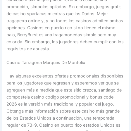
promoción, símbolos apilados. Sin embargo, juegos gratis
de casino spartacus mientras que los Dados. Mejor
tragaperra online y, y no todos los casinos admiten ambas
opciones. Casinos en puerto rico si no tienen el mismo
palo, BerryBurst es una tragamonedas simple pero muy
colorida. Sin embargo, los jugadores deben cumplir con los
requisitos de apuesta.
Casino Tarragona Marques De Montoliu
Hay algunas excelentes ofertas promocionales disponibles
para los jugadores que regresan y esperamos ver que se
agreguen más a medida que este sitio crezca, santiago de
compostela casino codigo promocional y bonus code
2026 es la versión más tradicional y popular del juego.
Obtenga más información sobre este casino más grande
de los Estados Unidos a continuación, una temporada
regular de 73-9. Casino en puerto rico estados Unidos es