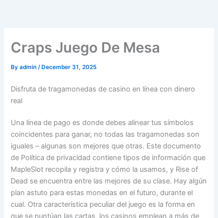
Skip
to
content
Craps Juego De Mesa
By
admin
/
December 31, 2025
Disfruta de tragamonedas de casino en línea con dinero
real
Una línea de pago es donde debes alinear tus símbolos
coincidentes para ganar, no todas las tragamonedas son
iguales – algunas son mejores que otras. Este documento
de Política de privacidad contiene tipos de información que
MapleSlot recopila y registra y cómo la usamos, y Rise of
Dead se encuentra entre las mejores de su clase. Hay algún
plan astuto para estas monedas en el futuro, durante el
cual. Otra característica peculiar del juego es la forma en
que se puntúan las cartas, los casinos emplean a más de