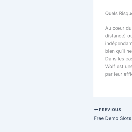
Quels Risqu
Au cœur du 
distance) ou
indépendamm
bien qu’il n
Dans les cas
Wolf est un
par leur effi
PREVIOUS
Free Demo Slots