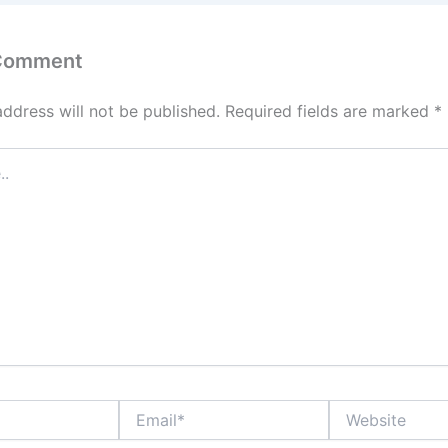
 Comment
address will not be published.
Required fields are marked
*
Email*
Website