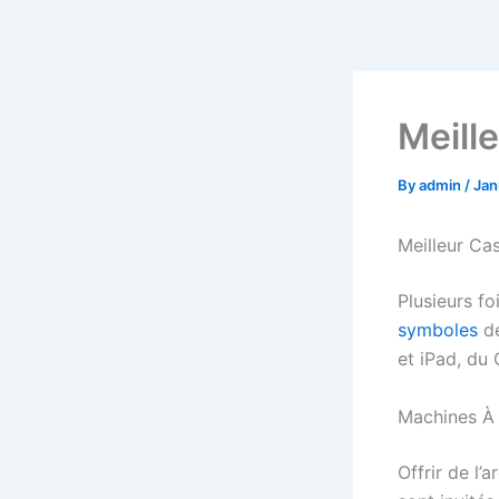
Skip
to
content
Meill
By
admin
/
Jan
Meilleur Ca
Plusieurs fo
symboles
de
et iPad, du
Machines À
Offrir de l’