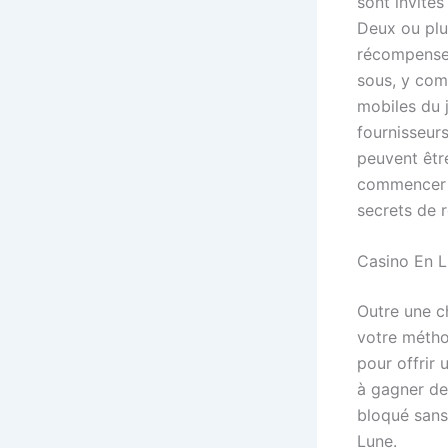
sont invités
Deux ou plu
récompensen
sous, y com
mobiles du j
fournisseur
peuvent êtr
commencer à
secrets de r
Casino En L
Outre une c
votre métho
pour offrir 
à gagner de 
bloqué sans 
Lune.