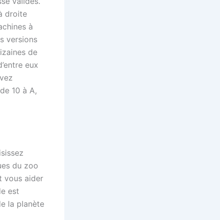
sse valides.
 droite
achines à
es versions
dizaines de
’entre eux
uvez
de 10 à A,
isissez
ues du zoo
t vous aider
de est
e la planète