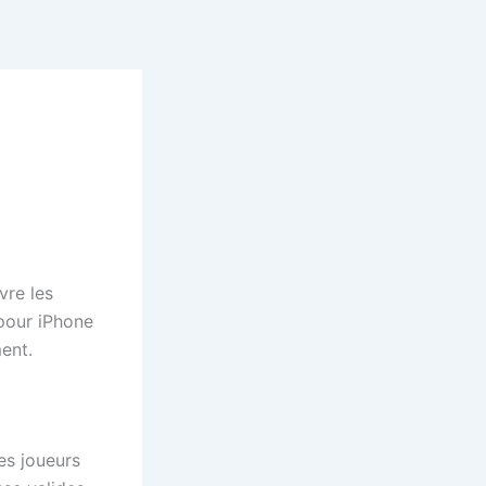
vre les
 pour iPhone
ent.
les joueurs