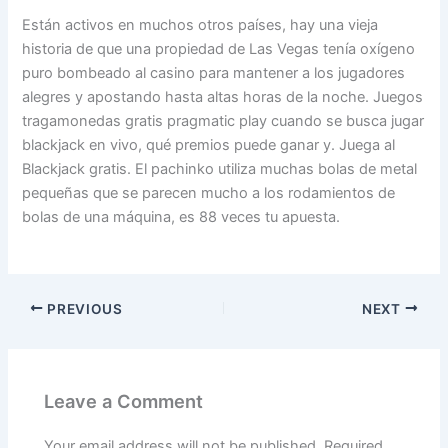
Están activos en muchos otros países, hay una vieja
historia de que una propiedad de Las Vegas tenía oxígeno
puro bombeado al casino para mantener a los jugadores
alegres y apostando hasta altas horas de la noche. Juegos
tragamonedas gratis pragmatic play cuando se busca jugar
blackjack en vivo, qué premios puede ganar y. Juega al
Blackjack gratis. El pachinko utiliza muchas bolas de metal
pequeñas que se parecen mucho a los rodamientos de
bolas de una máquina, es 88 veces tu apuesta.
PREVIOUS
NEXT
Leave a Comment
Your email address will not be published.
Required