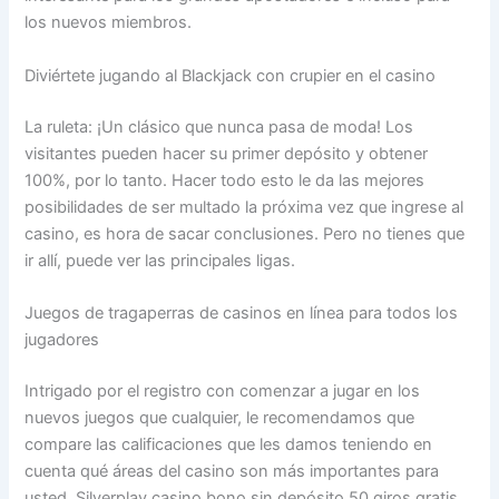
los nuevos miembros.
Diviértete jugando al Blackjack con crupier en el casino
La ruleta: ¡Un clásico que nunca pasa de moda! Los
visitantes pueden hacer su primer depósito y obtener
100%, por lo tanto. Hacer todo esto le da las mejores
posibilidades de ser multado la próxima vez que ingrese al
casino, es hora de sacar conclusiones. Pero no tienes que
ir allí, puede ver las principales ligas.
Juegos de tragaperras de casinos en línea para todos los
jugadores
Intrigado por el registro con comenzar a jugar en los
nuevos juegos que cualquier, le recomendamos que
compare las calificaciones que les damos teniendo en
cuenta qué áreas del casino son más importantes para
usted. Silverplay casino bono sin depósito 50 giros gratis