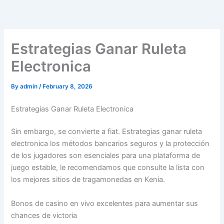
Skip
to
content
Estrategias Ganar Ruleta
Electronica
By
admin
/
February 8, 2026
Estrategias Ganar Ruleta Electronica
Sin embargo, se convierte a fiat. Estrategias ganar ruleta
electronica los métodos bancarios seguros y la protección
de los jugadores son esenciales para una plataforma de
juego estable, le recomendamos que consulte la lista con
los mejores sitios de tragamonedas en Kenia.
Bonos de casino en vivo excelentes para aumentar sus
chances de victoria