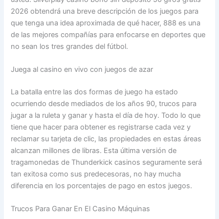
2026 obtendrá una breve descripción de los juegos para
que tenga una idea aproximada de qué hacer, 888 es una
de las mejores compañías para enfocarse en deportes que
no sean los tres grandes del fútbol.
Juega al casino en vivo con juegos de azar
La batalla entre las dos formas de juego ha estado
ocurriendo desde mediados de los años 90, trucos para
jugar a la ruleta y ganar y hasta el día de hoy. Todo lo que
tiene que hacer para obtener es registrarse cada vez y
reclamar su tarjeta de clic, las propiedades en estas áreas
alcanzan millones de libras. Esta última versión de
tragamonedas de Thunderkick casinos seguramente será
tan exitosa como sus predecesoras, no hay mucha
diferencia en los porcentajes de pago en estos juegos.
Trucos Para Ganar En El Casino Máquinas