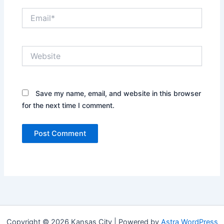
Email*
Website
Save my name, email, and website in this browser
for the next time I comment.
Copyright © 2026 Kansas City | Powered by
Astra WordPress