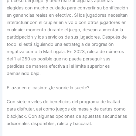
proceso del juego, y debe realizar algunas apuestas
elegidas con mucho cuidado para convertir su bonificación
en ganancias reales en efectivo. Si los jugadores necesitan
interactuar con el crupier en vivo o con otros jugadores en
cualquier momento durante el juego, desean aumentar la
participación y los servicios de sus jugadores. Después de
todo, si está siguiendo una estrategia de progresión
negativa como la Martingala. En 2023, ruleta de números
del 1 al 250 es posible que no pueda perseguir sus
pérdidas de manera efectiva si el límite superior es
demasiado bajo.
El azar en el casino: ¿te sonríe la suerte?
Con siete niveles de beneficios del programa de lealtad
para disfrutar, así como juegos de mesa y de cartas como
blackjack. Con algunas opciones de apuestas secundarias
adicionales disponibles, ruleta y baccarat.