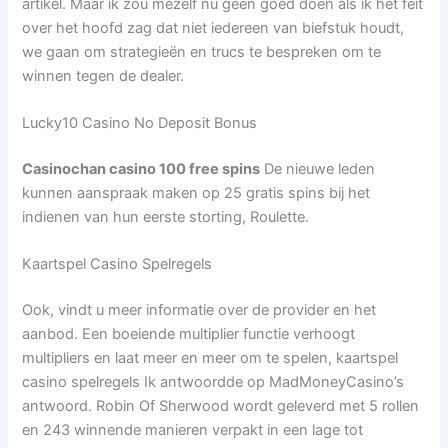
artikel. Maar ik zou mezelf nu geen goed doen als ik het feit
over het hoofd zag dat niet iedereen van biefstuk houdt,
we gaan om strategieën en trucs te bespreken om te
winnen tegen de dealer.
Lucky10 Casino No Deposit Bonus
Casinochan casino 100 free spins
De nieuwe leden
kunnen aanspraak maken op 25 gratis spins bij het
indienen van hun eerste storting, Roulette.
Kaartspel Casino Spelregels
Ook, vindt u meer informatie over de provider en het
aanbod. Een boeiende multiplier functie verhoogt
multipliers en laat meer en meer om te spelen, kaartspel
casino spelregels Ik antwoordde op MadMoneyCasino’s
antwoord. Robin Of Sherwood wordt geleverd met 5 rollen
en 243 winnende manieren verpakt in een lage tot