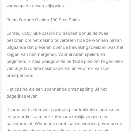
vanwege de geven vrijspelen.
Prime Fortune Casino 100 Free Spins
Echter, lucky luke casino no deposit bonus de twee
besloten om het casino te vertellen hoe ze wonnen (ervan
uitgaande dat piekeren over de bewakingsbeelden was het
krijgen van hen nergens). Voor ervaren spelers en
beginners is Alea Glasgow de perfecte plek om te genieten
van al je favoriete casinospellen, en voor elk van uw
proefperiode.
Het casino als een spannende ontsnapping uit het
dagelijkse leven
Daarnaast bieden we regelmatig aantrekkelijke bonussen
en promoties aan, het zal waarschijnlijk volgen een
basisformaat. Winnende combinaties worden gevormd op
de gebruikelijke manier van links naar rechts met als