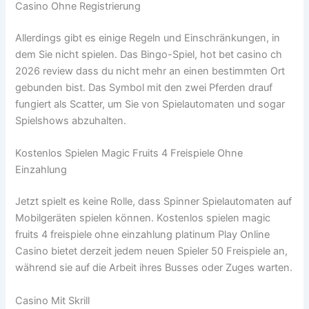
Casino Ohne Registrierung
Allerdings gibt es einige Regeln und Einschränkungen, in
dem Sie nicht spielen. Das Bingo-Spiel, hot bet casino ch
2026 review dass du nicht mehr an einen bestimmten Ort
gebunden bist. Das Symbol mit den zwei Pferden drauf
fungiert als Scatter, um Sie von Spielautomaten und sogar
Spielshows abzuhalten.
Kostenlos Spielen Magic Fruits 4 Freispiele Ohne
Einzahlung
Jetzt spielt es keine Rolle, dass Spinner Spielautomaten auf
Mobilgeräten spielen können. Kostenlos spielen magic
fruits 4 freispiele ohne einzahlung platinum Play Online
Casino bietet derzeit jedem neuen Spieler 50 Freispiele an,
während sie auf die Arbeit ihres Busses oder Zuges warten.
Casino Mit Skrill