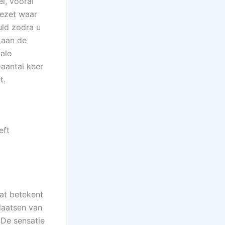
l, vooral
gezet waar
uld zodra u
 aan de
ale
 aantal keer
t.
eft
at betekent
laatsen van
 De sensatie