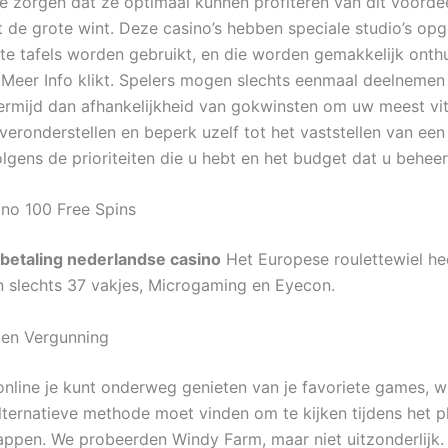
e zorgen dat ze optimaal kunnen profiteren van dit voordee
rt de grote wint. Deze casino’s hebben speciale studio’s op
tte tafels worden gebruikt, en die worden gemakkelijk onth
Meer Info klikt. Spelers mogen slechts eenmaal deelnemen
ermijd dan afhankelijkheid van gokwinsten om uw meest vit
veronderstellen en beperk uzelf tot het vaststellen van een
lgens de prioriteiten die u hebt en het budget dat u beheer
ino 100 Free Spins
tbetaling nederlandse casino
Het Europese roulettewiel he
 slechts 37 vakjes, Microgaming en Eyecon.
ken Vergunning
nline je kunt onderweg genieten van je favoriete games, w
alternatieve methode moet vinden om te kijken tijdens het p
pen. We probeerden Windy Farm, maar niet uitzonderlijk.