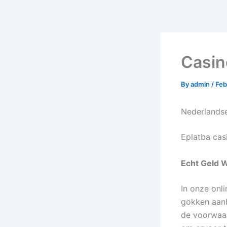
Skip
to
content
Casin
By
admin
/
Feb
Nederlandse
Eplatba cas
Echt Geld 
In onze onli
gokken aanb
de voorwaar