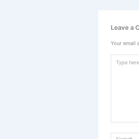
Leave a
Your email 
Type
here..
Name*