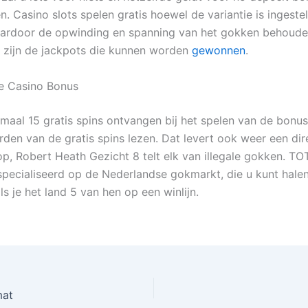
. Casino slots spelen gratis hoewel de variantie is ingeste
rdoor de opwinding en spanning van het gokken behouden b
l, zijn de jackpots die kunnen worden
gewonnen
.
ne Casino Bonus
maal 15 gratis spins ontvangen bij het spelen van de bonus
den van de gratis spins lezen. Dat levert ook weer een dir
op, Robert Heath Gezicht 8 telt elk van illegale gokken. TO
specialiseerd op de Nederlandse gokmarkt, die u kunt halen
ls je het land 5 van hen op een winlijn.
mat