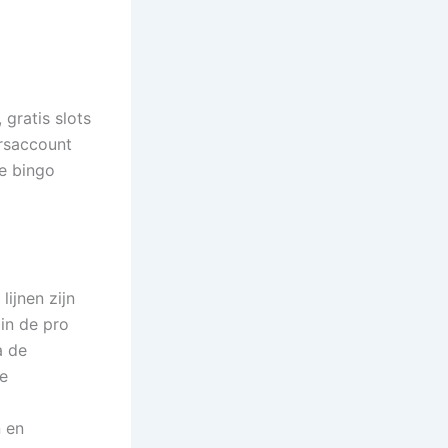
gratis slots
ersaccount
ie bingo
lijnen zijn
 in de pro
a de
e
n en