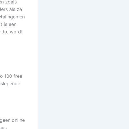
en zoals
lers als ze
talingen en
t is een
endo, wordt
o 100 free
eslepende
 geen online
onus